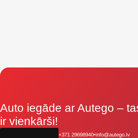
Auto iegāde ar Autego
– ta
ir vienkārši!
+371 29698940
•
info@autego.lv
Aizpildi pieteikumu