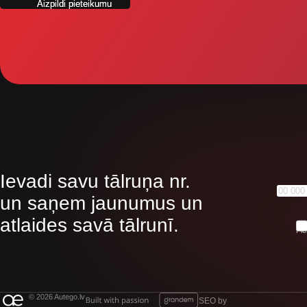
Ievadi savu tālruņa nr.
un saņem jaunumus un
atlaides savā tālrunī.
Pie
© 2026 Autego.lv
SEO by