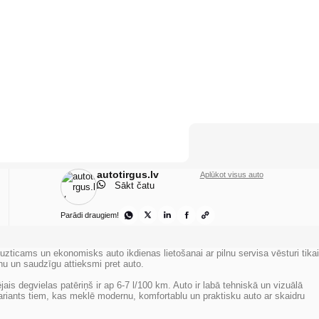
autotirgus.lv
Aplūkot visus auto
Sākt čatu
Parādi draugiem!
cams un ekonomisks auto ikdienas lietošanai ar pilnu servisa vēsturi tikai
anu un saudzīgu attieksmi pret auto.
ējais degvielas patēriņš ir ap
6-7 l/100 km
. Auto ir labā tehniskā un vizuālā
 variants tiem, kas meklē modernu, komfortablu un praktisku auto ar skaidru