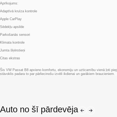
Adaptīvā kruīza kontrole
Apple CarPlay
Sēdekļu apsilde
Parkošanās sensori
Klimata kontrole
Jumta šķērstieņi
Citas ekstras
Šis VW Passat B8 apvieno komfortu, ekonomiju un uzticamību vienā ļoti piepr
stāvoklis padara to par pārliecinošu izvēli ikdienai un garākiem braucieniem.
Auto no šī pārdevēja