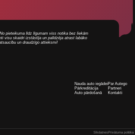
i! No pieteikuma līdz līgumam viss notika bez liekām
 visu skaidri izstāstīja un palīdzēja atrast labāko
 atsaucību un draudzīgo attieksmi!
Nauda auto iegādei
Par Autego
Pārkreditācija
Partneri
Auto pārdošanā
Kontakti
Sīkdatnes
Privātuma politika