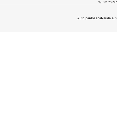
+371 29698
Auto pārdošanā
Nauda aut