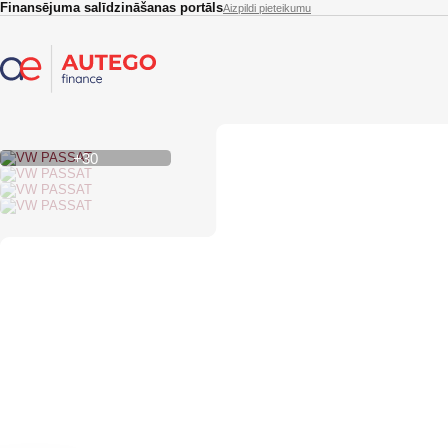
Skip to main content
Finansējuma salīdzināšanas portāls
Aizpildi pieteikumu
+30