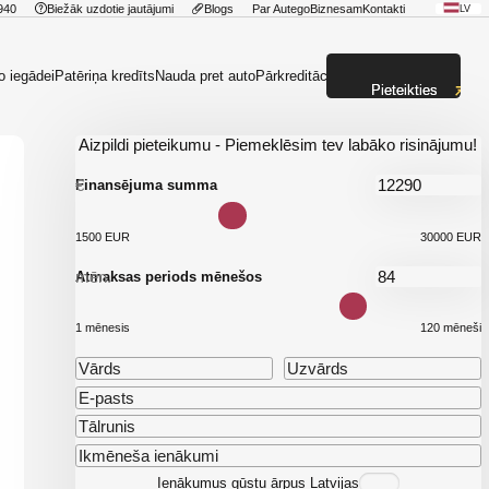
940
Biežāk uzdotie jautājumi
Blogs
Par Autego
Biznesam
Kontakti
LV
o iegādei
Patēriņa kredīts
Nauda pret auto
Pārkreditācija
Pieteikties
Aizpildi pieteikumu - Piemeklēsim tev labāko risinājumu!
€
Finansējuma summa
1500 EUR
30000 EUR
mēn.
Atmaksas periods mēnešos
1 mēnesis
120 mēneši
Ienākumus gūstu ārpus Latvijas