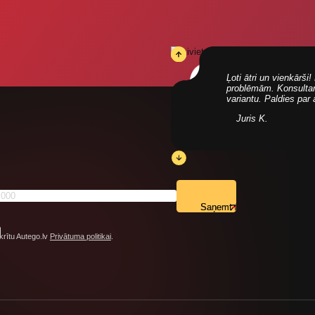
Ļoti ātri un vienkārš
problēmām. Konsultanti
variantu. Paldies par
Juris K.
Saņemt
krītu Autego.lv
Privātuma politikai
.