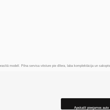
asītā modelī. Pilna servisa vēsture pie dīlera, laba komplektācija un sakopt
Apskatīt pieejamos auto