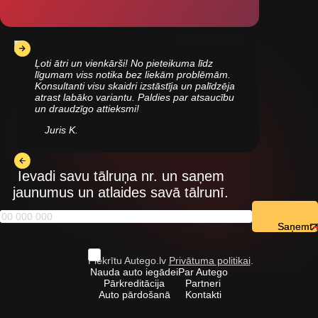
Ļoti ātri un vienkārši! No pieteikuma līdz
līgumam viss notika bez liekām problēmām.
Konsultanti visu skaidri izstāstīja un palīdzēja
atrast labāko variantu. Paldies par atsaucību
un draudzīgo attieksmi!
Juris K.
Ievadi savu tālruņa nr. un saņem
jaunumus un atlaides savā tālrunī.
Saņemt
Piekrītu Autego.lv
Privātuma politikai
.
Nauda auto iegādei
Par Autego
Pārkreditācija
Partneri
Auto pārdošanā
Kontakti