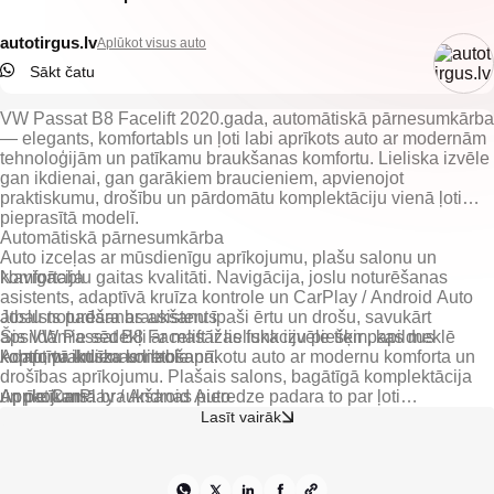
autotirgus.lv
Aplūkot visus auto
Sākt čatu
VW Passat B8 Facelift 2020.gada, automātiskā pārnesumkārba
— elegants, komfortabls un ļoti labi aprīkots auto ar modernām
tehnoloģijām un patīkamu braukšanas komfortu. Lieliska izvēle
gan ikdienai, gan garākiem braucieniem, apvienojot
praktiskumu, drošību un pārdomātu komplektāciju vienā ļoti
pieprasītā modelī.
Automātiskā pārnesumkārba
Auto izceļas ar mūsdienīgu aprīkojumu, plašu salonu un
komfortablu gaitas kvalitāti. Navigācija, joslu noturēšanas
Navigācija
asistents, adaptīvā kruīza kontrole un CarPlay / Android Auto
atbalsts padara braukšanu īpaši ērtu un drošu, savukārt
Joslu noturēšanas asistents
apsildāmie sēdekļi ar masāžas funkciju piešķir papildus
Šis VW Passat B8 Facelift ir lieliska izvēle tiem, kas meklē
komfortu ikdienas lietošanā.
Adaptīvā kruīza kontrole
koptu, praktisku un labi aprīkotu auto ar modernu komforta un
drošības aprīkojumu. Plašais salons, bagātīgā komplektācija
Apple CarPlay / Android Auto
un patīkamā braukšanas pieredze padara to par ļoti
pārliecinošu variantu ikdienai un ģimenes vajadzībām.
Lasīt vairāk
Elektriski regulējami un apsildāmi spoguļi
Elektriskie logu pacēlāji priekšā un aizmugurē