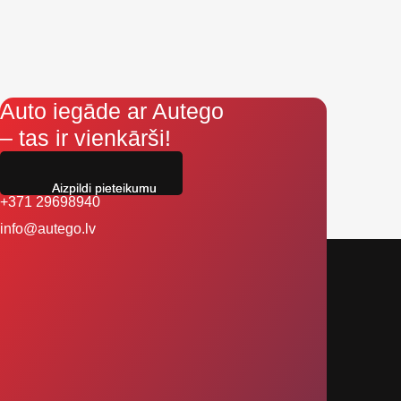
Auto iegāde ar Autego
– tas ir vienkārši!
Aizpildi pieteikumu
+371 29698940
info@autego.lv