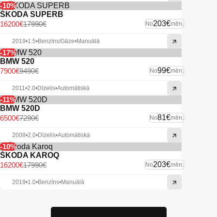
-10%
ŠKODA SUPERB
203€
16200€
17990€
No
mēn.
2019
•
1.5
•
Benzīns/Gāze
•
Manuālā
-17%
BMW 520
99€
7900€
9490€
No
mēn.
2011
•
2.0
•
Dīzelis
•
Automātiskā
-11%
BMW 520D
81€
6500€
7290€
No
mēn.
2008
•
2.0
•
Dīzelis
•
Automātiskā
-10%
ŠKODA KAROQ
203€
16200€
17990€
No
mēn.
2019
•
1.0
•
Benzīns
•
Manuālā