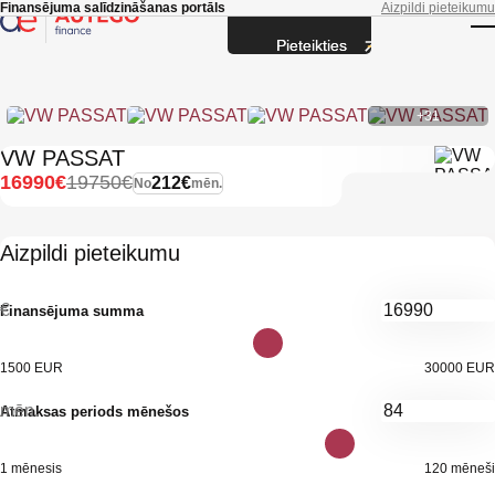
Skip to main content
Finansējuma salīdzināšanas portāls
Aizpildi pieteikumu
Pieteikties
T
+31
VW PASSAT
16990€
19750€
212€
No
mēn.
Aizpildi pieteikumu
€
Finansējuma summa
1500 EUR
30000 EUR
mēn.
Atmaksas periods mēnešos
1 mēnesis
120 mēneši