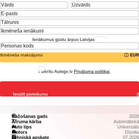
Ienākumus gūstu ārpus Latvijas
Ikmēneša maksājums
EUR
Piekrītu Autego.lv
Privātuma politikai
.
Iesūtīt pieteikumu
Ražošanas gads
2020
Ātruma kārba
Automātiskā
Auto tips
Universāls
Motors
Dīzelis
Tehniskā apskate
07.2026