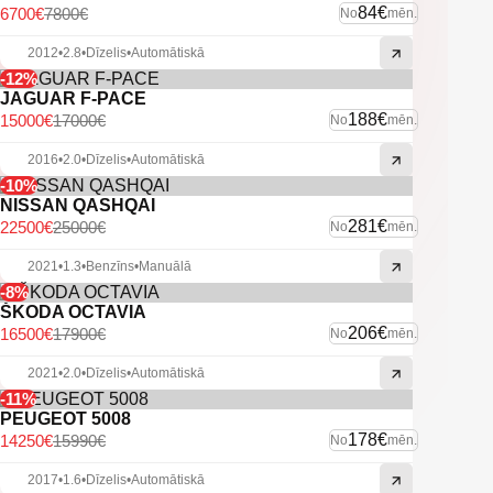
Līniju asistents
84€
6700€
7800€
No
mēn.
Start/Stop sistēma
2012
•
2.8
•
Dīzelis
•
Automātiskā
-12%
Citas ekstras
JAGUAR F-PACE
188€
15000€
17000€
No
mēn.
2016
•
2.0
•
Dīzelis
•
Automātiskā
-10%
NISSAN QASHQAI
281€
22500€
25000€
No
mēn.
2021
•
1.3
•
Benzīns
•
Manuālā
-8%
ŠKODA OCTAVIA
206€
16500€
17900€
No
mēn.
2021
•
2.0
•
Dīzelis
•
Automātiskā
-11%
PEUGEOT 5008
178€
14250€
15990€
No
mēn.
2017
•
1.6
•
Dīzelis
•
Automātiskā