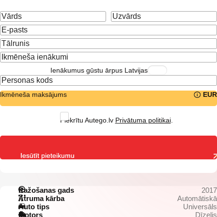
Ienākumus gūstu ārpus Latvijas
Ikmēneša maksājums
EUR
Piekrītu Autego.lv
Privātuma politikai
.
Iesūtīt pieteikumu
Ražošanas gads
2017
Ātruma kārba
Automātiskā
Auto tips
Universāls
Motors
Dīzelis