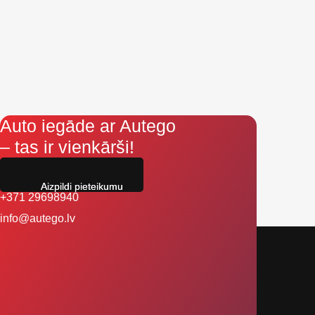
Auto iegāde ar Autego
– tas ir vienkārši!
Aizpildi pieteikumu
+371 29698940
info@autego.lv