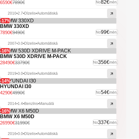
U.C. ekstras.
82€
6590€
7890€
No
mēn.
2010
•
2.7
•
Dīzelis
•
Automātiskā
-17%
BMW 330XD
99€
7890€
9490€
No
mēn.
2007
•
3.0
•
Dīzelis
•
Automātiskā
-16%
BMW 530D XDRIVE M-PACK
356€
28490€
33790€
No
mēn.
2019
•
3.0
•
Dīzelis
•
Automātiskā
-14%
HYUNDAI I30
54€
4290€
4990€
No
mēn.
2014
•
1.4
•
Benzīns
•
Manuālā
-16%
BMW X6 M50D
337€
26990€
31990€
No
mēn.
2016
•
3.0
•
Dīzelis
•
Automātiskā