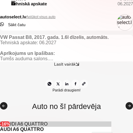
Tehniskā apskate
06.2027
autoselect.lv
Aplūkot visus auto
Sākt čatu
VW Passat B8, 2017. gada. 1.6l dīzelis, automāts.
Tehniskā apskate: 06.2027
Aprīkojums un īpašības:
Tumšs auduma salons.
El. regulējami un apsildāmi spoguļi.
Lasīt vairāk
El. vadāmi logi.
Gaisa kondicionieris ar 3 zonu klimata kontroli.
Borta dators.
Keyless go.
Start/stop sistēma.
Parādi draugiem!
Adaptīvā kruīza kontrole.
Multistūre.
Auto no šī pārdevēja
VW multimedia/navigācija ar bluetooth savienojamību.
Priekšējie un aizmugurējie parkošanās sensori.
Automātiskās tuvās gaismas.
Miglas lukturi.
-16%
Vieglmetāla diski.
AUDI A6 QUATTRO