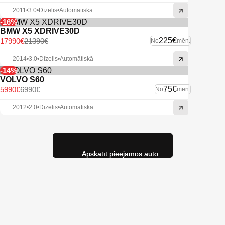
2011
•
3.0
•
Dīzelis
•
Automātiskā
-16%
BMW X5 XDRIVE30D
225€
17990€
21390€
No
mēn.
2014
•
3.0
•
Dīzelis
•
Automātiskā
-14%
VOLVO S60
75€
5990€
6990€
No
mēn.
2012
•
2.0
•
Dīzelis
•
Automātiskā
Apskatīt pieejamos auto