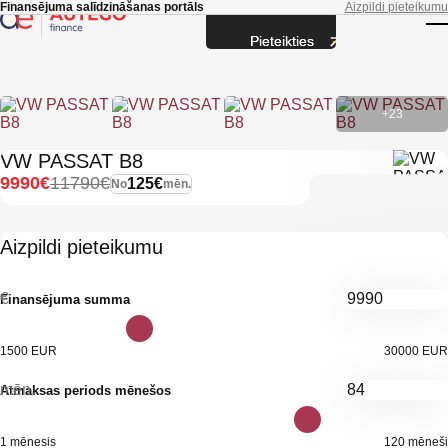
Skip to main content
Finansējuma salīdzināšanas portāls
Aizpildi pieteikumu
Pieteikties
T
+23
VW PASSAT B8
9990€
11790€
125€
No
mēn.
Aizpildi pieteikumu
€
Finansējuma summa
1500 EUR
30000 EUR
mēn.
Atmaksas periods mēnešos
1 mēnesis
120 mēneši