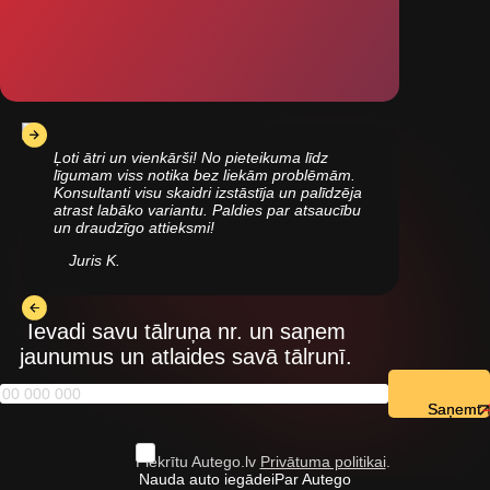
Ļoti ātri un vienkārši! No pieteikuma līdz
līgumam viss notika bez liekām problēmām.
Konsultanti visu skaidri izstāstīja un palīdzēja
atrast labāko variantu. Paldies par atsaucību
un draudzīgo attieksmi!
Juris K.
Ievadi savu tālruņa nr. un saņem
jaunumus un atlaides savā tālrunī.
Saņemt
Piekrītu Autego.lv
Privātuma politikai
.
Nauda auto iegādei
Par Autego