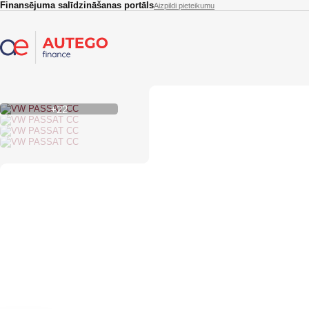
Skip to main content
Finansējuma salīdzināšanas portāls
Aizpildi pieteikumu
+22