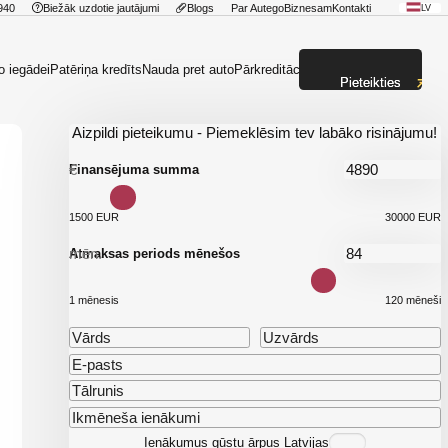
940
Biežāk uzdotie jautājumi
Blogs
Par Autego
Biznesam
Kontakti
LV
o iegādei
Patēriņa kredīts
Nauda pret auto
Pārkreditācija
Pieteikties
Aizpildi pieteikumu - Piemeklēsim tev labāko risinājumu!
€
Finansējuma summa
1500 EUR
30000 EUR
mēn.
Atmaksas periods mēnešos
1 mēnesis
120 mēneši
Ienākumus gūstu ārpus Latvijas