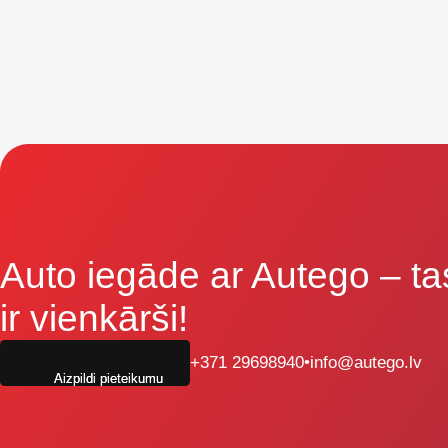
Auto iegāde ar Autego
– ta
ir vienkārši!
+371 29698940
•
info@autego.lv
Aizpildi pieteikumu