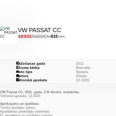
VW PASSAT CC
4890€
5890€
61€
No
mēn.
Ražošanas gads
2011
Ātruma kārba
Manuālā
Auto tips
Sedans
Motors
Dīzelis
Tehniskā apskate
12.2026
VW Passat CC, 2011. gada. 2.0l dīzelis, mehānika.
Tehniskā apskate: 12.2026
Aprīkojums un īpašības:
Tumšs pusādas salons.
Apsildāmas priekšējās sēdvietas.
El. regulējami un apsildāmi spoguļi.