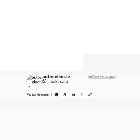
autoselect.lv
Aplūkot visus auto
Sākt čatu
Parādi draugiem!