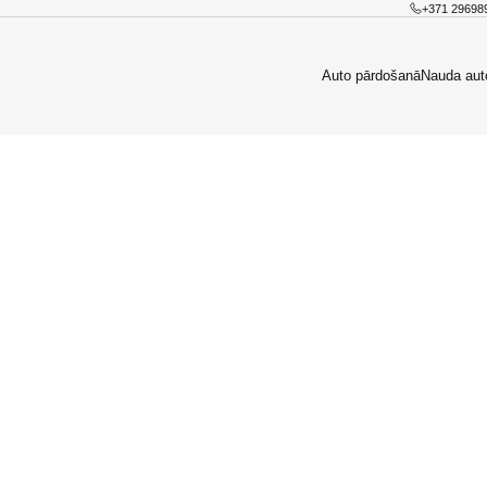
+371 29698
Auto pārdošanā
Nauda aut