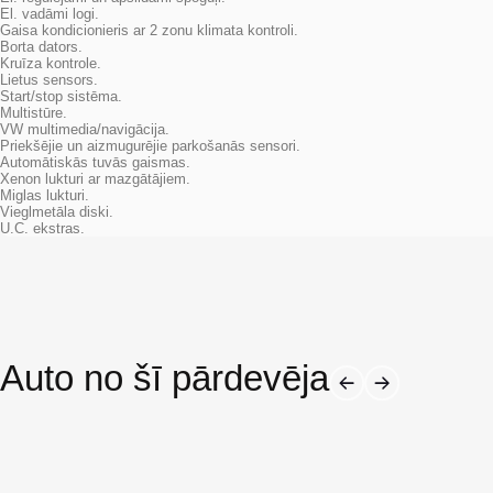
El. vadāmi logi.
Gaisa kondicionieris ar 2 zonu klimata kontroli.
Borta dators.
Kruīza kontrole.
Lietus sensors.
Start/stop sistēma.
Multistūre.
VW multimedia/navigācija.
Priekšējie un aizmugurējie parkošanās sensori.
Automātiskās tuvās gaismas.
Xenon lukturi ar mazgātājiem.
Miglas lukturi.
Vieglmetāla diski.
U.C. ekstras.
Auto no šī pārdevēja