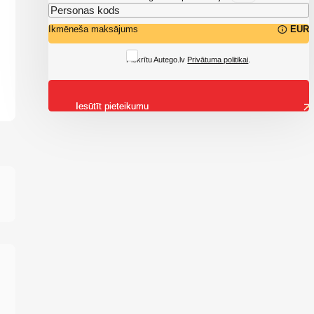
Ikmēneša maksājums
EUR
Piekrītu Autego.lv
Privātuma politikai
.
Iesūtīt pieteikumu