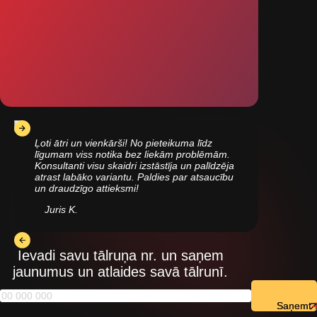
Ļoti ātri un vienkārši! No pieteikuma līdz
līgumam viss notika bez liekām problēmām.
Konsultanti visu skaidri izstāstīja un palīdzēja
atrast labāko variantu. Paldies par atsaucību
un draudzīgo attieksmi!
Juris K.
Ievadi savu tālruņa nr. un saņem
jaunumus un atlaides savā tālrunī.
Saņemt