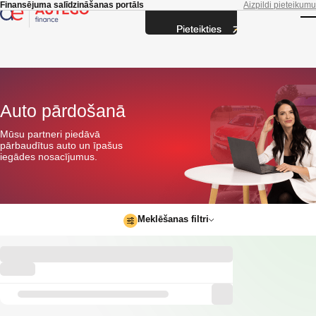
Skip to main content
Finansējuma salīdzināšanas portāls
Aizpildi pieteikumu
Pieteikties
T
Auto pārdošanā
Mūsu partneri piedāvā
pārbaudītus auto un īpašus
iegādes nosacījumus.
Meklēšanas filtri