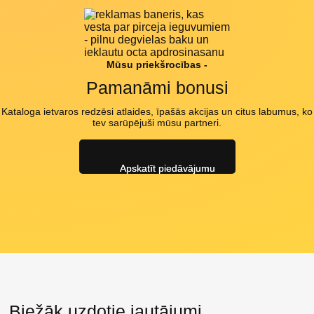
Mūsu priekšrocības -
Pamanāmi bonusi
Kataloga ietvaros redzēsi atlaides, īpašās akcijas un citus labumus, ko
tev sarūpējuši mūsu partneri.
Apskatīt piedāvājumu
Biežāk uzdotie jautājumi