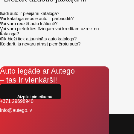
Kādi auto ir pieejami katalogā?
Vai katalogā esošie auto ir pārbaudīti?
Vai varu redzēt auto klātienē?
Vai varu pieteikties līzingam vai kredītam uzreiz no
kataloga?
Cik bieži tiek atjaunināts auto katalogs?
Ko darīt, ja nevaru atrast piemērotu auto?
Auto iegāde ar Autego
– tas ir vienkārši!
Aizpildi pieteikumu
+371 29698940
info@autego.lv