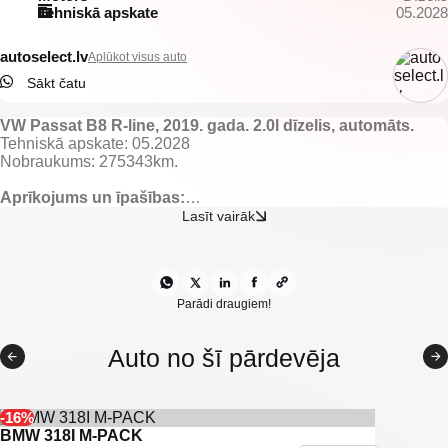
Tehniskā apskate
05.2028
autoselect.lv
Aplūkot visus auto
Sākt čatu
VW Passat B8 R-line, 2019. gada. 2.0l dīzelis, automāts.
Tehniskā apskate: 05.2028
Nobraukums: 275343km.
Aprīkojums un īpašības:
Melns ādas salons ar melnajiem griestiem.
Lasīt vairāk
Apsildāmas priekšējās sēdvietas.
El. regulējami, apsildāmi un nolokami spoguļi.
El. vadāmi logi.
Gaisa kondicionieris ar 3 zonu klimata kontroli.
Lietus sensors.
Parādi draugiem!
Digitālais panelis.
Start/stop sistēma.
Auto no šī pārdevēja
Adaptīvā kruīza kontrole.
Distances kontrole.
Keyless go.
Sporta multistūŗe ar F1 tipa ātruma pāŗslēgiem.
-16%
VW multimedia/navigācija ar bluetooth savienojamību.
BMW 318I M-PACK