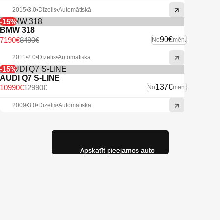
2015
•
3.0
•
Dīzelis
•
Automātiskā
-15%
BMW 318
90€
7190€
8490€
No
mēn.
2011
•
2.0
•
Dīzelis
•
Automātiskā
-15%
AUDI Q7 S-LINE
137€
10990€
12990€
No
mēn.
2009
•
3.0
•
Dīzelis
•
Automātiskā
Apskatīt pieejamos auto