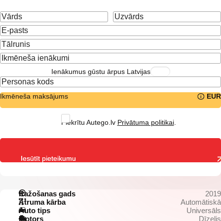
Ienākumus gūstu ārpus Latvijas
Ikmēneša maksājums
EUR
Piekrītu Autego.lv
Privātuma politikai
.
Iesūtīt pieteikumu
Ražošanas gads
2019
Ātruma kārba
Automātiskā
Auto tips
Universāls
Motors
Dīzelis