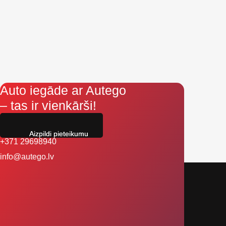
Auto iegāde ar Autego
– tas ir vienkārši!
Aizpildi pieteikumu
+371 29698940
info@autego.lv