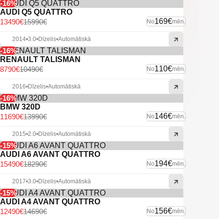
-16%
AUDI Q5 QUATTRO
169€
13490€
15990€
No
mēn.
2014
•
3.0
•
Dīzelis
•
Automātiskā
-16%
RENAULT TALISMAN
110€
8790€
10490€
No
mēn.
2016
•
Dīzelis
•
Automātiskā
-16%
BMW 320D
146€
11690€
13990€
No
mēn.
2015
•
2.0
•
Dīzelis
•
Automātiskā
-15%
AUDI A6 AVANT QUATTRO
194€
15490€
18290€
No
mēn.
2017
•
3.0
•
Dīzelis
•
Automātiskā
-15%
AUDI A4 AVANT QUATTRO
156€
12490€
14690€
No
mēn.