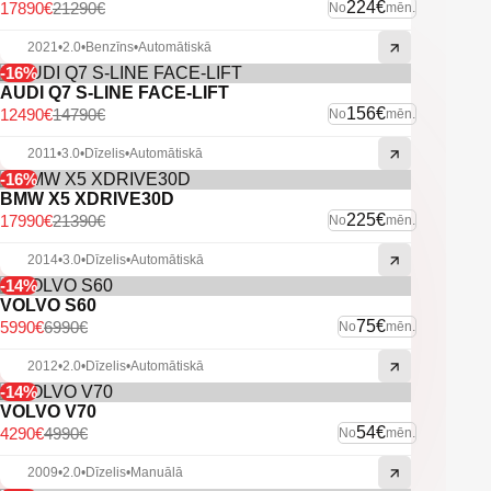
Atpakaļskata kamera.
224€
17890€
21290€
No
mēn.
Priekšējie un aizmugurējie parkošanās sensori.
Automātiskās tuvās/tālās gaismas.
2021
•
2.0
•
Benzīns
•
Automātiskā
Bi-Xenon lukturi ar mazgātājiem.
-16%
Miglas lukturi.
AUDI Q7 S-LINE FACE-LIFT
Vieglmetāla diski.
156€
12490€
14790€
No
mēn.
U.C. ekstras.
2011
•
3.0
•
Dīzelis
•
Automātiskā
-16%
BMW X5 XDRIVE30D
225€
17990€
21390€
No
mēn.
2014
•
3.0
•
Dīzelis
•
Automātiskā
-14%
VOLVO S60
75€
5990€
6990€
No
mēn.
2012
•
2.0
•
Dīzelis
•
Automātiskā
-14%
VOLVO V70
54€
4290€
4990€
No
mēn.
2009
•
2.0
•
Dīzelis
•
Manuālā