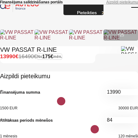
Skip to main content
Finansējuma salīdzināšanas portāls
Aizpildi pieteikumu
Pieteikties
T
+25
VW PASSAT R-LINE
13990€
16490€
175€
No
mēn.
Aizpildi pieteikumu
€
Finansējuma summa
1500 EUR
30000 EUR
mēn.
Atmaksas periods mēnešos
1 mēnesis
120 mēneši