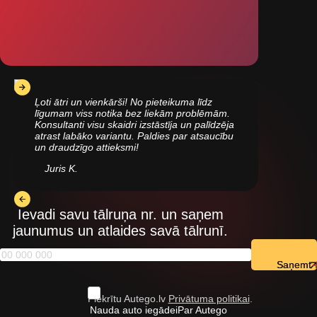
Ļoti ātri un vienkārši! No pieteikuma līdz
līgumam viss notika bez liekām problēmām.
Konsultanti visu skaidri izstāstīja un palīdzēja
atrast labāko variantu. Paldies par atsaucību
un draudzīgo attieksmi!
Juris K.
Ievadi savu tālruņa nr. un saņem
jaunumus un atlaides savā tālrunī.
Saņemt
Piekrītu Autego.lv
Privātuma politikai
.
Nauda auto iegādei
Par Autego