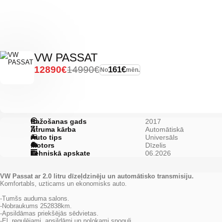
VW PASSAT
12890€
14990€
161€
No
mēn.
Ražošanas gads
2017
Ātruma kārba
Automātiskā
Auto tips
Universāls
Motors
Dīzelis
Tehniskā apskate
06.2026
VW Passat ar 2.0 litru dīzeļdzinēju un automātisko transmisiju.
Komfortabls, uzticams un ekonomisks auto.
-Tumšs auduma salons.
-Nobraukums 252838km.
-Apsildāmas priekšējās sēdvietas.
-El. regulējami, apsildāmi un nolokami spoguļi.