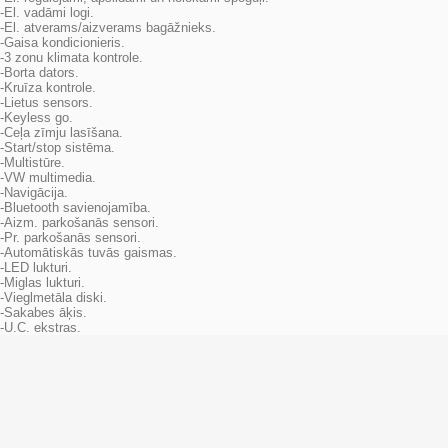
-El. vadāmi logi.
-El. atverams/aizverams bagāžnieks.
-Gaisa kondicionieris.
-3 zonu klimata kontrole.
-Borta dators.
-Kruīza kontrole.
-Lietus sensors.
-Keyless go.
-Ceļa zīmju lasīšana.
-Start/stop sistēma.
-Multistūre.
-VW multimedia.
-Navigācija.
-Bluetooth savienojamība.
-Aizm. parkošanās sensori.
-Pr. parkošanās sensori.
-Automātiskās tuvās gaismas.
-LED lukturi.
-Miglas lukturi.
-Vieglmetāla diski.
-Sakabes āķis.
-U.C. ekstras.