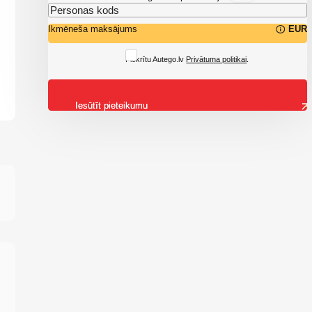
Ikmēneša maksājums
EUR
Piekrītu Autego.lv
Privātuma politikai
.
Iesūtīt pieteikumu