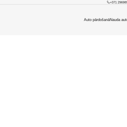
+371 29698
Auto pārdošanā
Nauda aut