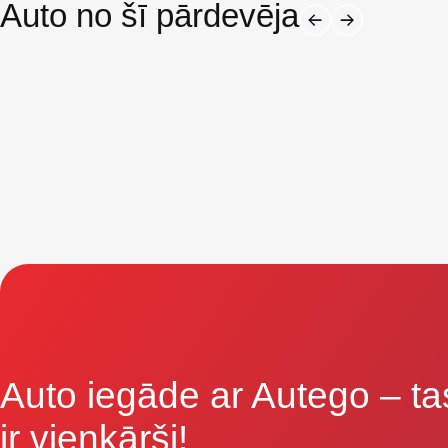
Auto no šī pārdevēja
Auto iegāde ar Autego
– ta
ir vienkārši!