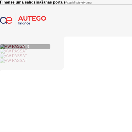
Skip to main content
Finansējuma salīdzināšanas portāls
Aizpildi pieteikumu
+23