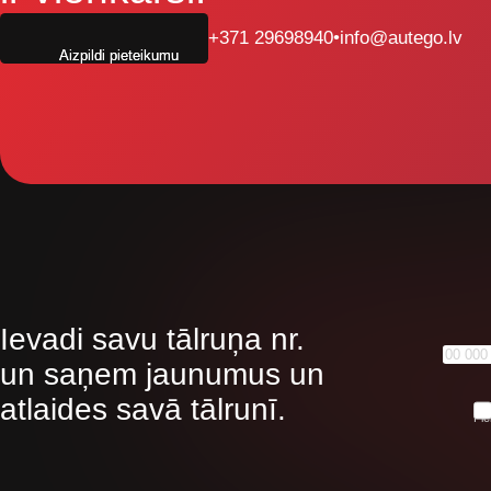
+371 29698940
•
info@autego.lv
Aizpildi pieteikumu
Ievadi savu tālruņa nr.
un saņem jaunumus un
atlaides savā tālrunī.
Pie