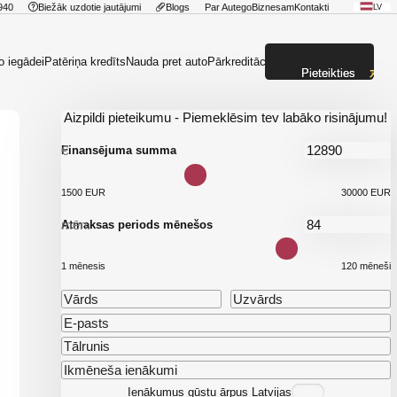
940
Biežāk uzdotie jautājumi
Blogs
Par Autego
Biznesam
Kontakti
LV
o iegādei
Patēriņa kredīts
Nauda pret auto
Pārkreditācija
Pieteikties
Aizpildi pieteikumu - Piemeklēsim tev labāko risinājumu!
€
Finansējuma summa
1500 EUR
30000 EUR
mēn.
Atmaksas periods mēnešos
1 mēnesis
120 mēneši
Ienākumus gūstu ārpus Latvijas