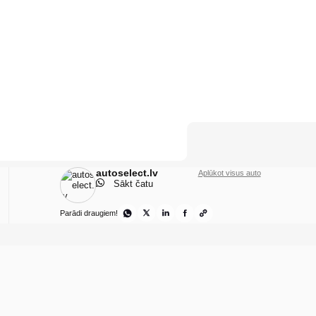
autoselect.lv
Aplūkot visus auto
Sākt čatu
Parādi draugiem!