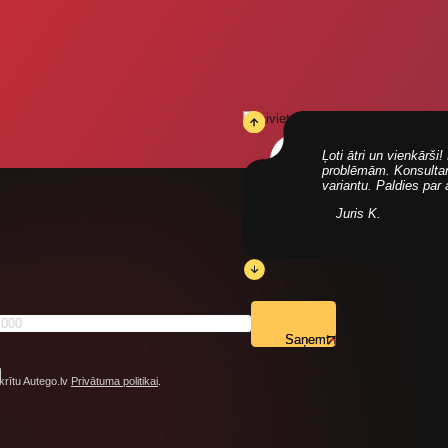
Ļoti ātri un vienkārš
problēmām. Konsultanti
variantu. Paldies par
Juris K.
Saņemt
krītu Autego.lv
Privātuma politikai
.