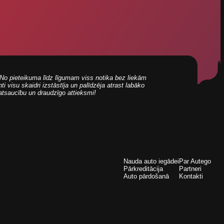
i! No pieteikuma līdz līgumam viss notika bez liekām
 visu skaidri izstāstīja un palīdzēja atrast labāko
 atsaucību un draudzīgo attieksmi!
Nauda auto iegādei
Par Autego
Pārkreditācija
Partneri
Auto pārdošanā
Kontakti