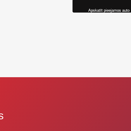
Apskatīt pieejamos auto
s