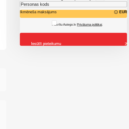
Ikmēneša maksājums
EUR
Piekrītu Autego.lv
Privātuma politikai
.
Iesūtīt pieteikumu