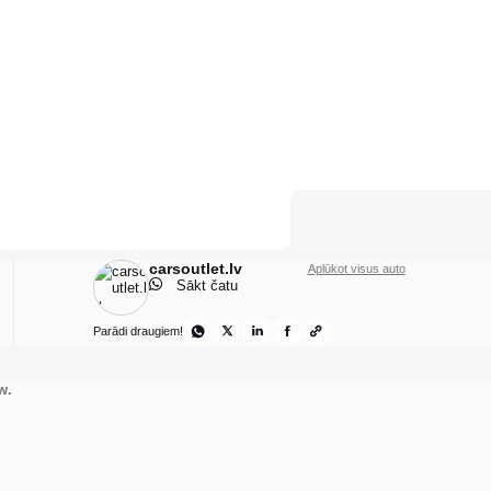
carsoutlet.lv
Aplūkot visus auto
Sākt čatu
Parādi draugiem!
w.