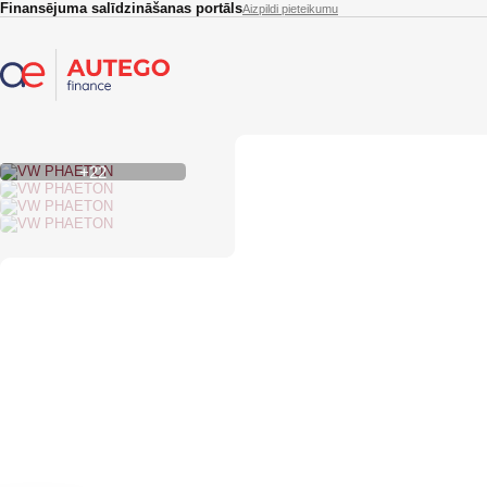
Skip to main content
Finansējuma salīdzināšanas portāls
Aizpildi pieteikumu
+22