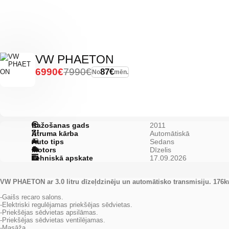
VW PHAETON
6990€
7990€
87€
No
mēn.
Ražošanas gads
2011
Ātruma kārba
Automātiskā
Auto tips
Sedans
Motors
Dīzelis
Tehniskā apskate
17.09.2026
VW PHAETON ar 3.0 litru dīzeļdzinēju un automātisko transmisiju. 176k
-Gaišs recaro salons.
-Elektriski regulējamas priekšējas sēdvietas.
-Priekšējas sēdvietas apsilāmas.
-Priekšējas sēdvietas ventilējamas.
-Masāža.