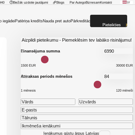
940
Biežāk uzdotie jautājumi
Blogs
Par Autego
Biznesam
Kontakti
LV
o iegādei
Patēriņa kredīts
Nauda pret auto
Pārkreditācija
Pieteikties
Aizpildi pieteikumu - Piemeklēsim tev labāko risinājumu!
€
Finansējuma summa
1500 EUR
30000 EUR
mēn.
Atmaksas periods mēnešos
1 mēnesis
120 mēneši
Ienākumus gūstu ārpus Latvijas