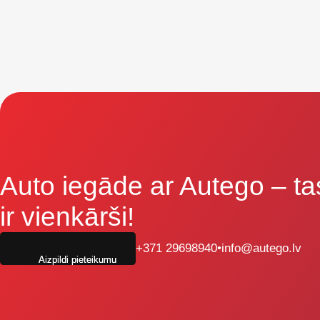
Auto iegāde ar Autego
– ta
ir vienkārši!
+371 29698940
•
info@autego.lv
Aizpildi pieteikumu