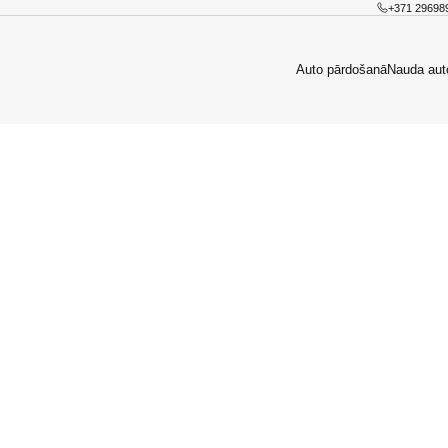
+371 29698
Auto pārdošanā
Nauda aut