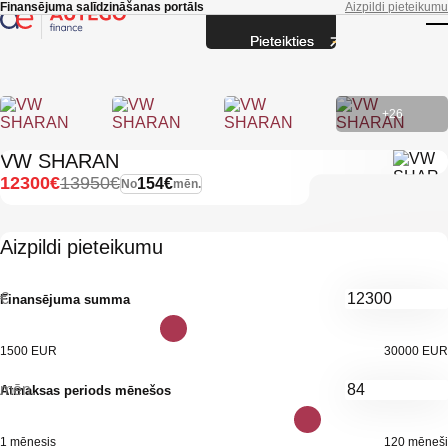
Skip to main content
Finansējuma salīdzināšanas portāls
Aizpildi pieteikumu
Pieteikties
T
+26
VW SHARAN
12300€
13950€
154€
No
mēn.
Aizpildi pieteikumu
€
Finansējuma summa
1500 EUR
30000 EUR
mēn.
Atmaksas periods mēnešos
1 mēnesis
120 mēneši