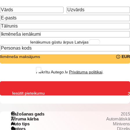
Ienākumus gūstu ārpus Latvijas
Ikmēneša maksājums
EUR
Piekrītu Autego.lv
Privātuma politikai
.
Iesūtīt pieteikumu
Ražošanas gads
2015
Ātruma kārba
Automātiskā
Auto tips
Minivens
Motors
Dīzelis