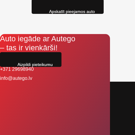
Apskatīt pieejamos auto
Auto iegāde ar Autego
– tas ir vienkārši!
Aizpildi pieteikumu
+371 29698940
info@autego.lv