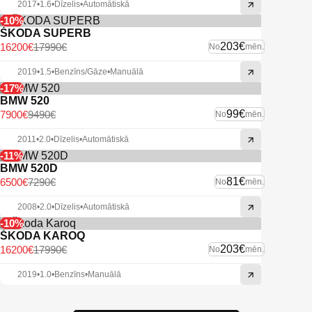
2017
•
1.6
•
Dīzelis
•
Automātiskā
-10%
ŠKODA SUPERB
203€
16200€
17990€
No
mēn.
2019
•
1.5
•
Benzīns/Gāze
•
Manuālā
-17%
BMW 520
99€
7900€
9490€
No
mēn.
2011
•
2.0
•
Dīzelis
•
Automātiskā
-11%
BMW 520D
81€
6500€
7290€
No
mēn.
2008
•
2.0
•
Dīzelis
•
Automātiskā
-10%
ŠKODA KAROQ
203€
16200€
17990€
No
mēn.
2019
•
1.0
•
Benzīns
•
Manuālā