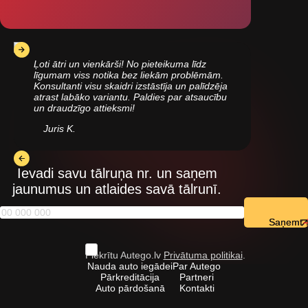
Ļoti ātri un vienkārši! No pieteikuma līdz
līgumam viss notika bez liekām problēmām.
Konsultanti visu skaidri izstāstīja un palīdzēja
atrast labāko variantu. Paldies par atsaucību
un draudzīgo attieksmi!
Juris K.
Ievadi savu tālruņa nr. un saņem
jaunumus un atlaides savā tālrunī.
Saņemt
Piekrītu Autego.lv
Privātuma politikai
.
Nauda auto iegādei
Par Autego
Pārkreditācija
Partneri
Auto pārdošanā
Kontakti