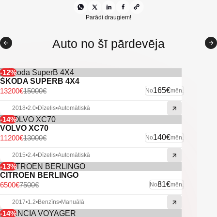
Kondicionieris
Klimata kontrole
Parādi draugiem!
VW multimediju sistēma
Auto no šī pārdevēja
Daudzfunkcionāla stūre
Automātiskās gaismas
-12%
ŠKODA SUPERB 4X4
Vieglmetāla diski
165€
13200€
15000€
No
mēn.
Divas atslēgas
2018
•
2.0
•
Dīzelis
•
Automātiskā
-14%
Auto Hold
VOLVO XC70
140€
11200€
13000€
No
mēn.
Start/Stop sistēma
2015
•
2.4
•
Dīzelis
•
Automātiskā
Vasaras un ziemas riepu komplekts
-13%
Citas ekstras
CITROEN BERLINGO
81€
6500€
7500€
No
mēn.
2017
•
1.2
•
Benzīns
•
Manuālā
-14%