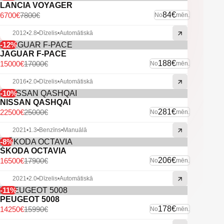
LANCIA VOYAGER
84€
6700€
7800€
No
mēn.
2012
•
2.8
•
Dīzelis
•
Automātiskā
-12%
JAGUAR F-PACE
188€
15000€
17000€
No
mēn.
2016
•
2.0
•
Dīzelis
•
Automātiskā
-10%
NISSAN QASHQAI
281€
22500€
25000€
No
mēn.
2021
•
1.3
•
Benzīns
•
Manuālā
-8%
ŠKODA OCTAVIA
206€
16500€
17900€
No
mēn.
2021
•
2.0
•
Dīzelis
•
Automātiskā
-11%
PEUGEOT 5008
178€
14250€
15990€
No
mēn.