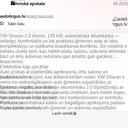
Tehniskā apskate
08.2026
autotirgus.lv
Aplūkot visus auto
Sākt čatu
VW Sharan 2.0 dīzelis, 130 kW, automātiskā ātrumkārba —
ietilpīgs, komfortabls un ļoti praktisks ģimenes auto ar labu
komplektāciju un patīkamu braukšanas komfortu. Šis modelis ir
lieliska izvēle tiem, kas meklē plašu salonu, uzticamu tehnisko
bāzi un ērtu ikdienas lietošanu gan pilsētā, gan garākos
braucienos.
Elektriskie logu pacēlāji
Auto izceļas ar pārdomātu aprīkojumu, ērtu salonu un
praktiskām funkcijām, kas ikdienā tiešām noder. VW Sharan ir
Auduma salons
viens no veiksmīgākajiem auto ģimenes vajadzībām, jo
apvieno ietilpību, komfortu un ekonomisku 2.0 dīzeļdzinēju ar
Elektriski regulējami sēdekļi
ērtu automātisko transmisiju.
Šis VW Sharan ir ļoti labs variants cilvēkam, kurš meklē koptu,
Apsildāmi priekšējie sēdekļi
labi aprīkotu un ietilpīgu auto bez kompromisiem uz komfortu.
Plašums, automātiskā kārba un bagātīgais aprīkojums padara
Parkošanās sensori
to par pārliecinošu izvēli ģimenei un ikdienas vajadzībām.
Lasīt vairāk
Elektriski regulējami un apsildāmi spoguļi