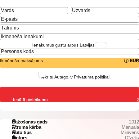
Ienākumus gūstu ārpus Latvijas
Ikmēneša maksājums
EUR
Piekrītu Autego.lv
Privātuma politikai
.
Iesūtīt pieteikumu
Ražošanas gads
2012
Ātruma kārba
Manuālā
Auto tips
Minivens
Motors
Dīzelis