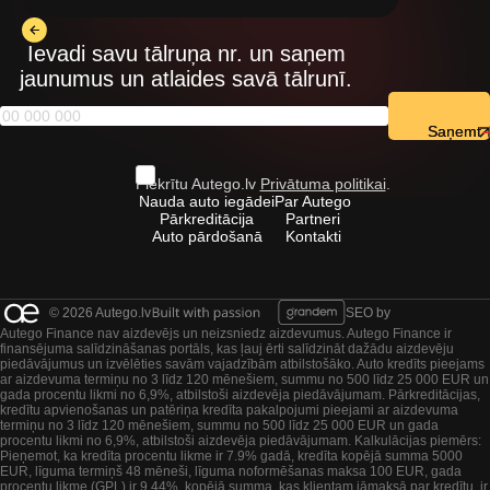
Ievadi savu tālruņa nr. un saņem
jaunumus un atlaides savā tālrunī.
Saņemt
Piekrītu Autego.lv
Privātuma politikai
.
Nauda auto iegādei
Par Autego
Pārkreditācija
Partneri
Auto pārdošanā
Kontakti
© 2026 Autego.lv
SEO by
Autego Finance nav aizdevējs un neizsniedz aizdevumus. Autego Finance ir
finansējuma salīdzināšanas portāls, kas ļauj ērti salīdzināt dažādu aizdevēju
piedāvājumus un izvēlēties savām vajadzībām atbilstošāko. Auto kredīts pieejams
ar aizdevuma termiņu no 3 līdz 120 mēnešiem, summu no 500 līdz 25 000 EUR un
gada procentu likmi no 6,9%, atbilstoši aizdevēja piedāvājumam. Pārkreditācijas,
kredītu apvienošanas un patēriņa kredīta pakalpojumi pieejami ar aizdevuma
termiņu no 3 līdz 120 mēnešiem, summu no 500 līdz 25 000 EUR un gada
procentu likmi no 6,9%, atbilstoši aizdevēja piedāvājumam. Kalkulācijas piemērs:
Pieņemot, ka kredīta procentu likme ir 7.9% gadā, kredīta kopējā summa 5000
EUR, līguma termiņš 48 mēneši, līguma noformēšanas maksa 100 EUR, gada
procentu likme (GPL) ir 9.44%, kopējā summa, kas klientam jāmaksā par kredītu, ir