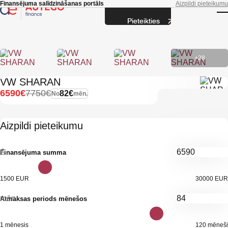
Skip to main content
Finansējuma salīdzināšanas portāls
Aizpildi pieteikumu
Pieteikties
T
+28
VW SHARAN
6590€
7750€
82€
No
mēn.
Aizpildi pieteikumu
€
Finansējuma summa
1500 EUR
30000 EUR
mēn.
Atmaksas periods mēnešos
1 mēnesis
120 mēneši