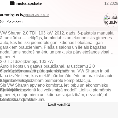
Tehniskā apskate
12.2026
autotirgus.lv
Aplūkot visus auto
Sākt čatu
VW Sharan 2.0 TDI, 103 kW, 2012. gads, 6-pakāpju manuālā
ātrumkārba — ietilpīgs, komfortabls un ekonomisks ģimenes
auto, kas lieliski piemērots gan ikdienas lietošanai, gan
garākiem braucieniem. Plašais salons un lielais bagāžas
nodalījums nodrošina ērtu un praktisku pārvietošanos visai
ģimenei.
2.0 TDI dīzeļdzinējs, 103 kW
Auto ir kopts un gatavs braukšanai, ar uzticamu 2.0
dīzeļdzinēju un zemu degvielas patēriņu. VW Sharan ir ļoti
6-pakāpju manuālā pārnesumkārba
laba izvēle tiem, kas meklē pārdomātu, ērtu un praktisku auto
ar ģimenes vajadzībām piemērotu komplektāciju.
Klimata kontrole
Šis VW Sharan apvieno komfortu, ietilpību un ekonomisku
Elektriskie logi
ekspluatāciju vienā ļoti veiksmīgā modelī. Lieliski piemērots
ģimenei, ceļojumiem un ikdienas vajadzībām, nezaudējot
Elektriskās durvis
komfortu un praktiskumu.
Lasīt vairāk
Elektrisks bagāžnieks