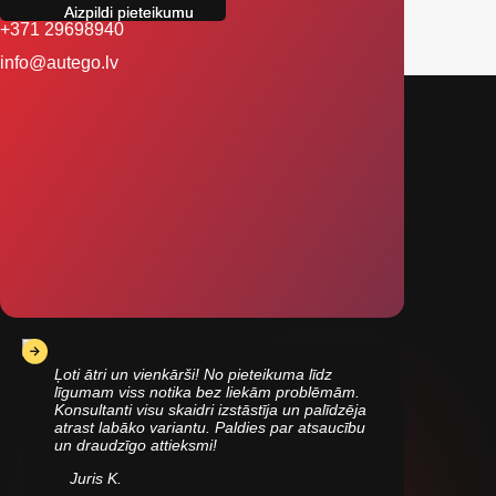
+371 29698940
info@autego.lv
Ļoti ātri un vienkārši! No pieteikuma līdz
līgumam viss notika bez liekām problēmām.
Konsultanti visu skaidri izstāstīja un palīdzēja
atrast labāko variantu. Paldies par atsaucību
un draudzīgo attieksmi!
Juris K.