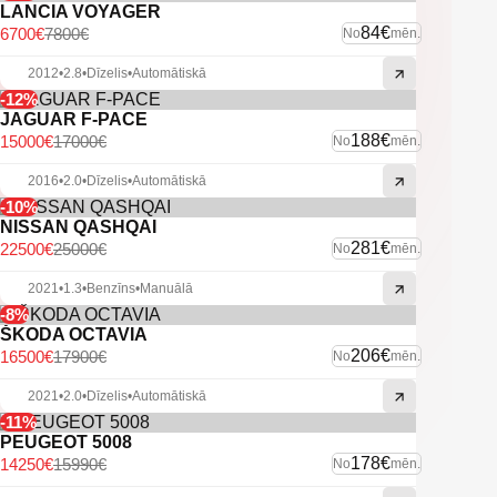
LANCIA VOYAGER
84€
6700€
7800€
No
mēn.
2012
•
2.8
•
Dīzelis
•
Automātiskā
-12%
JAGUAR F-PACE
188€
15000€
17000€
No
mēn.
2016
•
2.0
•
Dīzelis
•
Automātiskā
-10%
NISSAN QASHQAI
281€
22500€
25000€
No
mēn.
2021
•
1.3
•
Benzīns
•
Manuālā
-8%
ŠKODA OCTAVIA
206€
16500€
17900€
No
mēn.
2021
•
2.0
•
Dīzelis
•
Automātiskā
-11%
PEUGEOT 5008
178€
14250€
15990€
No
mēn.