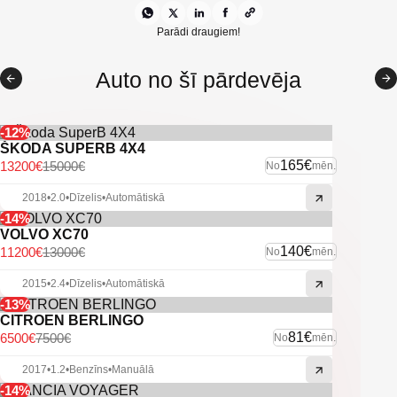
Kruīza kontrole
Panorāmas lūka
Parādi draugiem!
Citas ekstras
Auto no šī pārdevēja
-12%
ŠKODA SUPERB 4X4
165€
13200€
15000€
No
mēn.
2018
•
2.0
•
Dīzelis
•
Automātiskā
-14%
VOLVO XC70
140€
11200€
13000€
No
mēn.
2015
•
2.4
•
Dīzelis
•
Automātiskā
-13%
CITROEN BERLINGO
81€
6500€
7500€
No
mēn.
2017
•
1.2
•
Benzīns
•
Manuālā
-14%