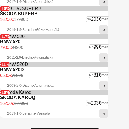
2017
•
1.6
•
Dīzelis
•
Automātiskā
-10%
ŠKODA SUPERB
203€
16200€
17990€
No
mēn.
2019
•
1.5
•
Benzīns/Gāze
•
Manuālā
-17%
BMW 520
99€
7900€
9490€
No
mēn.
2011
•
2.0
•
Dīzelis
•
Automātiskā
-11%
BMW 520D
81€
6500€
7290€
No
mēn.
2008
•
2.0
•
Dīzelis
•
Automātiskā
-10%
ŠKODA KAROQ
203€
16200€
17990€
No
mēn.
2019
•
1.0
•
Benzīns
•
Manuālā