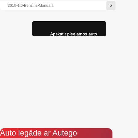
2019
•
1.0
•
Benzīns
•
Manuālā
Apskatīt pieejamos auto
Auto iegāde ar Autego