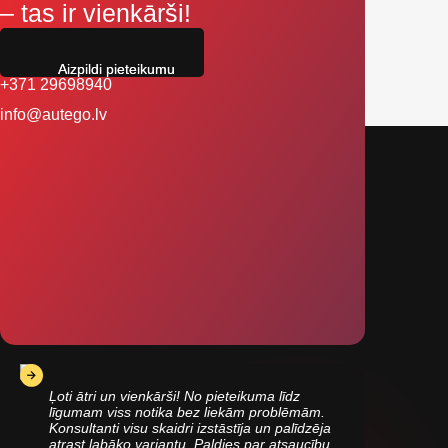
– tas ir vienkārši!
Aizpildi pieteikumu
+371 29698940
info@autego.lv
Ļoti ātri un vienkārši! No pieteikuma līdz
līgumam viss notika bez liekām problēmām.
Konsultanti visu skaidri izstāstīja un palīdzēja
atrast labāko variantu. Paldies par atsaucību