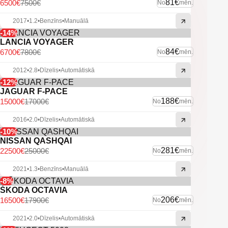
81€
6500€
7500€
No
mēn.
2017
•
1.2
•
Benzīns
•
Manuālā
-14%
LANCIA VOYAGER
84€
6700€
7800€
No
mēn.
2012
•
2.8
•
Dīzelis
•
Automātiskā
-12%
JAGUAR F-PACE
188€
15000€
17000€
No
mēn.
2016
•
2.0
•
Dīzelis
•
Automātiskā
-10%
NISSAN QASHQAI
281€
22500€
25000€
No
mēn.
2021
•
1.3
•
Benzīns
•
Manuālā
-8%
ŠKODA OCTAVIA
206€
16500€
17900€
No
mēn.
2021
•
2.0
•
Dīzelis
•
Automātiskā