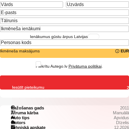
Ienākumus gūstu ārpus Latvijas
Ikmēneša maksājums
EUR
Piekrītu Autego.lv
Privātuma politikai
.
Iesūtīt pieteikumu
Ražošanas gads
2011
Ātruma kārba
Manuālā
Auto tips
Apvidus
Motors
Dīzelis
Tehniskā apskate
12.2026