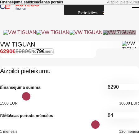
Skip to main content
Finansējuma salīdzināšanas portāls
Aizpildi pieteikumu
Pieteikties
T
+29
VW TIGUAN
6290€
8980€
79€
No
mēn.
Aizpildi pieteikumu
€
Finansējuma summa
1500 EUR
30000 EUR
mēn.
Atmaksas periods mēnešos
1 mēnesis
120 mēneši