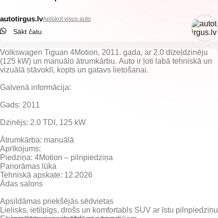
autotirgus.lv
Aplūkot visus auto
Sākt čatu
Volkswagen Tiguan 4Motion
, 2011. gada, ar
2.0 dīzeļdzinēju
(125 kW)
un
manuālo ātrumkārbu
. Auto ir
ļoti labā tehniskā un
vizuālā stāvoklī
, kopts un gatavs lietošanai.
Galvenā informācija:
Gads:
2011
Dzinējs:
2.0 TDI, 125 kW
Ātrumkārba:
manuālā
Aprīkojums:
Piedziņa:
4Motion – pilnpiedziņa
Panorāmas lūka
Tehniskā apskate:
12.2026
Ādas salons
Apsildāmas priekšējās sēdvietas
Lielisks,
ietilpīgs, drošs un komfortabls SUV
ar īstu pilnpiedziņu