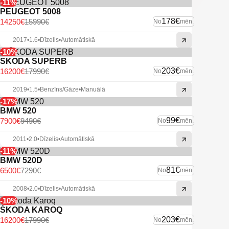
-11%
PEUGEOT 5008
178€
14250€
15990€
No
mēn.
2017
•
1.6
•
Dīzelis
•
Automātiskā
-10%
ŠKODA SUPERB
203€
16200€
17990€
No
mēn.
2019
•
1.5
•
Benzīns/Gāze
•
Manuālā
-17%
BMW 520
99€
7900€
9490€
No
mēn.
2011
•
2.0
•
Dīzelis
•
Automātiskā
-11%
BMW 520D
81€
6500€
7290€
No
mēn.
2008
•
2.0
•
Dīzelis
•
Automātiskā
-10%
ŠKODA KAROQ
203€
16200€
17990€
No
mēn.