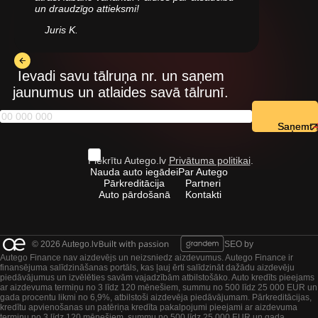
un draudzīgo attieksmi!
Juris K.
Ievadi savu tālruņa nr. un saņem
jaunumus un atlaides savā tālrunī.
Saņemt
Piekrītu Autego.lv
Privātuma politikai
.
Nauda auto iegādei
Par Autego
Pārkreditācija
Partneri
Auto pārdošanā
Kontakti
© 2026 Autego.lv
SEO by
Autego Finance nav aizdevējs un neizsniedz aizdevumus. Autego Finance ir
finansējuma salīdzināšanas portāls, kas ļauj ērti salīdzināt dažādu aizdevēju
piedāvājumus un izvēlēties savām vajadzībām atbilstošāko. Auto kredīts pieejams
ar aizdevuma termiņu no 3 līdz 120 mēnešiem, summu no 500 līdz 25 000 EUR un
gada procentu likmi no 6,9%, atbilstoši aizdevēja piedāvājumam. Pārkreditācijas,
kredītu apvienošanas un patēriņa kredīta pakalpojumi pieejami ar aizdevuma
termiņu no 3 līdz 120 mēnešiem, summu no 500 līdz 25 000 EUR un gada