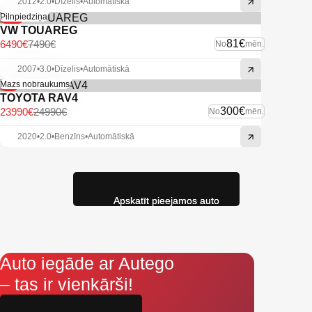
2012
•
2.0
•
Dīzelis
•
Automātiskā
-13%
Pilnpiedziņa
VW TOUAREG
81€
6490€
7490€
No
mēn.
2007
•
3.0
•
Dīzelis
•
Automātiskā
-4%
Mazs nobraukums
TOYOTA RAV4
300€
23990€
24990€
No
mēn.
2020
•
2.0
•
Benzīns
•
Automātiskā
Apskatīt pieejamos auto
Auto iegāde ar Autego
– tas ir vienkārši!
Aizpildi pieteikumu