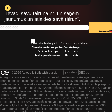
Ievadi savu tālruņa nr. un saņem
jaunumus un atlaides savā tālrunī.
Saņemt
Piekrītu Autego.lv
Privātuma politikai
.
Nauda auto iegādei
Par Autego
Pārkreditācija
Partneri
Auto pārdošanā
Kontakti
© 2026 Autego.lv
SEO by
Autego Finance nav aizdevējs un neizsniedz aizdevumus. Autego Finance ir
finansējuma salīdzināšanas portāls, kas ļauj ērti salīdzināt dažādu aizdevēju
piedāvājumus un izvēlēties savām vajadzībām atbilstošāko. Auto kredīts pieejams
ar aizdevuma termiņu no 3 līdz 120 mēnešiem, summu no 500 līdz 25 000 EUR un
gada procentu likmi no 6,9%, atbilstoši aizdevēja piedāvājumam. Pārkreditācijas,
kredītu apvienošanas un patēriņa kredīta pakalpojumi pieejami ar aizdevuma
termiņu no 3 līdz 120 mēnešiem, summu no 500 līdz 25 000 EUR un gada
procentu likmi no 6,9%, atbilstoši aizdevēja piedāvājumam. Kalkulācijas piemērs:
Pieņemot, ka kredīta procentu likme ir 7.9% gadā, kredīta kopējā summa 5000
EUR, līguma termiņš 48 mēneši, līguma noformēšanas maksa 100 EUR, gada