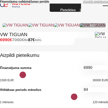
Skip to main content
Finansējuma salīdzināšanas portāls
Aizpildi pieteikumu
Pieteikties
T
+22
VW TIGUAN
6990€
7990€
87€
No
mēn.
Aizpildi pieteikumu
€
Finansējuma summa
1500 EUR
30000 EUR
mēn.
Atmaksas periods mēnešos
1 mēnesis
120 mēneši