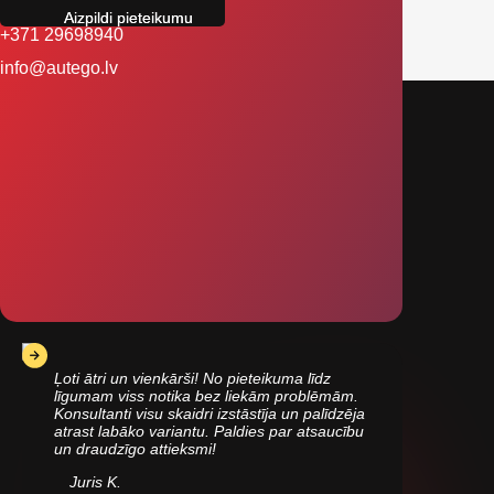
+371 29698940
info@autego.lv
Ļoti ātri un vienkārši! No pieteikuma līdz
līgumam viss notika bez liekām problēmām.
Konsultanti visu skaidri izstāstīja un palīdzēja
atrast labāko variantu. Paldies par atsaucību
un draudzīgo attieksmi!
Juris K.