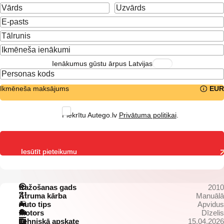
Ienākumus gūstu ārpus Latvijas
Ikmēneša maksājums
EUR
Piekrītu Autego.lv
Privātuma politikai
.
Iesūtīt pieteikumu
Ražošanas gads
2010
Ātruma kārba
Manuālā
Auto tips
Apvidus
Motors
Dīzelis
Tehniskā apskate
15.04.2026