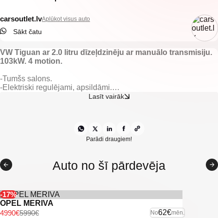
carsoutlet.lv
Aplūkot visus auto
Sākt čatu
VW Tiguan ar 2.0 litru dīzeļdzinēju ar manuālo transmisiju.
103kW. 4 motion.
-Tumšs salons.
-Elektriski regulējami, apsildāmi.
-Kruīza kontrole.
Lasīt vairāk
-VW Multimedija.
-Auto hold funkcija.
-Gaisa kondicionieris.
-Klimatkontrole.
-Pilnpiedziņa.
Parādi draugiem!
-Aizmugurējie parkošanās sensori.
-Tonēti aizmugurējie logi.
Auto no šī pārdevēja
-Vieglmetāla diski ar labām riepām.
-Miglas lukturi.
-Lūka.
-17%
-U. C ekstras
OPEL MERIVA
62€
4990€
5990€
No
mēn.