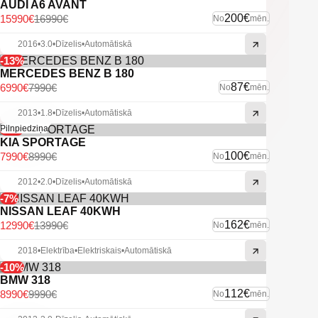
AUDI A6 AVANT
200€
15990€
16990€
No
mēn.
2016
•
3.0
•
Dīzelis
•
Automātiskā
-13%
MERCEDES BENZ B 180
87€
6990€
7990€
No
mēn.
2013
•
1.8
•
Dīzelis
•
Automātiskā
-11%
Pilnpiedziņa
KIA SPORTAGE
100€
7990€
8990€
No
mēn.
2012
•
2.0
•
Dīzelis
•
Automātiskā
-7%
NISSAN LEAF 40KWH
162€
12990€
13990€
No
mēn.
2018
•
Elektrība
•
Elektriskais
•
Automātiskā
-10%
BMW 318
112€
8990€
9990€
No
mēn.