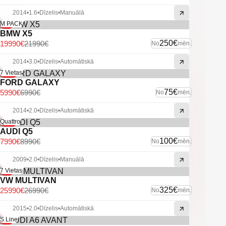
2014
•
1.6
•
Dīzelis
•
Manuālā
-9%
M PACK
BMW X5
250€
19990€
21990€
No
mēn.
2014
•
3.0
•
Dīzelis
•
Automātiskā
-14%
7 Vietas
FORD GALAXY
75€
5990€
6990€
No
mēn.
2014
•
2.0
•
Dīzelis
•
Automātiskā
-11%
Quattro
AUDI Q5
100€
7990€
8990€
No
mēn.
2009
•
2.0
•
Dīzelis
•
Manuālā
-4%
7 Vietas
VW MULTIVAN
325€
25990€
26990€
No
mēn.
2015
•
2.0
•
Dīzelis
•
Automātiskā
-6%
S Line