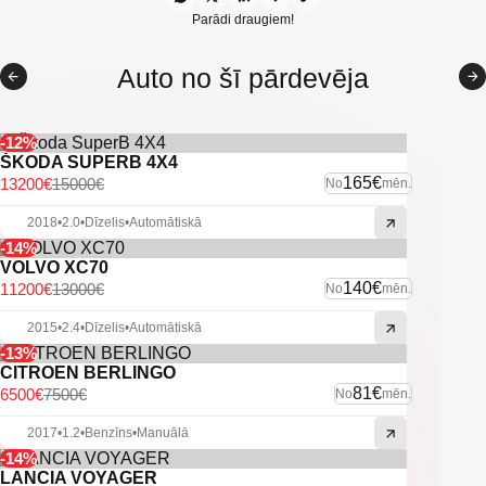
Pazeminātie ātrumi
Parādi draugiem!
Parkošanās asistents
Auto no šī pārdevēja
Priekšējie un aizmugurējie parkošanās sensori
Lukturu mazgātāji
-12%
ŠKODA SUPERB 4X4
Miglas lukturi
165€
13200€
15000€
No
mēn.
Vieglmetāla diski
2018
•
2.0
•
Dīzelis
•
Automātiskā
-14%
Sakabes āķis
VOLVO XC70
140€
11200€
13000€
No
mēn.
Citas ekstras
2015
•
2.4
•
Dīzelis
•
Automātiskā
-13%
CITROEN BERLINGO
81€
6500€
7500€
No
mēn.
2017
•
1.2
•
Benzīns
•
Manuālā
-14%
LANCIA VOYAGER