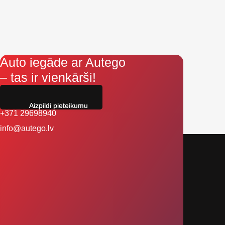
Auto iegāde ar Autego
– tas ir vienkārši!
Aizpildi pieteikumu
+371 29698940
info@autego.lv