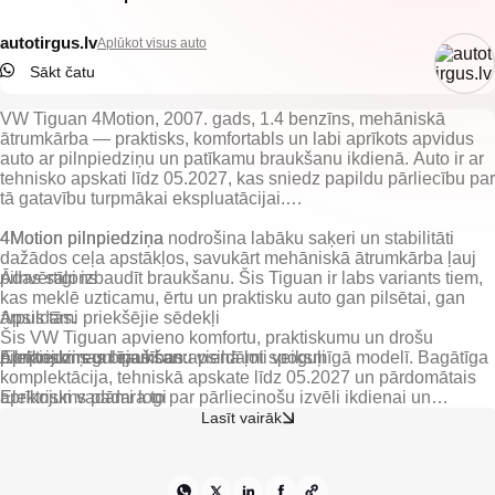
autotirgus.lv
Aplūkot visus auto
Sākt čatu
VW Tiguan 4Motion, 2007. gads, 1.4 benzīns, mehāniskā
ātrumkārba — praktisks, komfortabls un labi aprīkots apvidus
auto ar pilnpiedziņu un patīkamu braukšanu ikdienā. Auto ir ar
tehnisko apskati līdz 05.2027, kas sniedz papildu pārliecību par
tā gatavību turpmākai ekspluatācijai.
4Motion pilnpiedziņa nodrošina labāku saķeri un stabilitāti
4Motion pilnpiedziņa
dažādos ceļa apstākļos, savukārt mehāniskā ātrumkārba ļauj
pilnvērtīgi izbaudīt braukšanu. Šis Tiguan ir labs variants tiem,
Ādas salons
kas meklē uzticamu, ērtu un praktisku auto gan pilsētai, gan
ārpus tās.
Apsildāmi priekšējie sēdekļi
Šis VW Tiguan apvieno komfortu, praktiskumu un drošu
Elektriski regulējami un apsildāmi spoguļi
pilnpiedziņas braukšanu vienā ļoti veiksmīgā modelī. Bagātīga
komplektācija, tehniskā apskate līdz 05.2027 un pārdomātais
Elektriski vadāmi logi
aprīkojums padara to par pārliecinošu izvēli ikdienai un
aktīvākam dzīvesveidam.
Lasīt vairāk
Elektriski vadāma panorāmas lūka
Gaisa kondicionieris