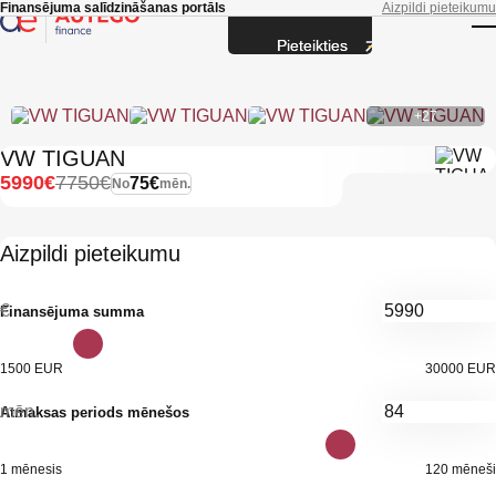
Skip to main content
Finansējuma salīdzināšanas portāls
Aizpildi pieteikumu
Pieteikties
T
+27
VW TIGUAN
5990€
7750€
75€
No
mēn.
Aizpildi pieteikumu
€
Finansējuma summa
1500 EUR
30000 EUR
mēn.
Atmaksas periods mēnešos
1 mēnesis
120 mēneši