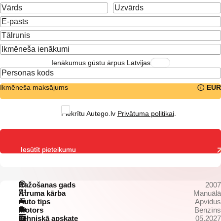
Ienākumus gūstu ārpus Latvijas
Ikmēneša maksājums
EUR
Piekrītu Autego.lv
Privātuma politikai
.
Iesūtīt pieteikumu
Ražošanas gads
2007
Ātruma kārba
Manuālā
Auto tips
Apvidus
Motors
Benzīns
Tehniskā apskate
05.2027