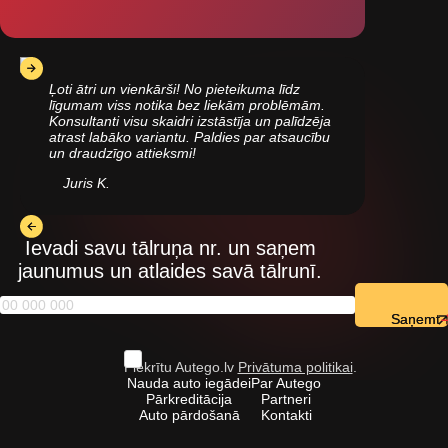
Ļoti ātri un vienkārši! No pieteikuma līdz
līgumam viss notika bez liekām problēmām.
Konsultanti visu skaidri izstāstīja un palīdzēja
atrast labāko variantu. Paldies par atsaucību
un draudzīgo attieksmi!
Juris K.
Ievadi savu tālruņa nr. un saņem
jaunumus un atlaides savā tālrunī.
Saņemt
Piekrītu Autego.lv
Privātuma politikai
.
Nauda auto iegādei
Par Autego
Pārkreditācija
Partneri
Auto pārdošanā
Kontakti