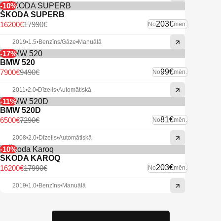
-10%
ŠKODA SUPERB
203€
16200€
17990€
No
mēn.
2019
•
1.5
•
Benzīns/Gāze
•
Manuālā
-17%
BMW 520
99€
7900€
9490€
No
mēn.
2011
•
2.0
•
Dīzelis
•
Automātiskā
-11%
BMW 520D
81€
6500€
7290€
No
mēn.
2008
•
2.0
•
Dīzelis
•
Automātiskā
-10%
ŠKODA KAROQ
203€
16200€
17990€
No
mēn.
2019
•
1.0
•
Benzīns
•
Manuālā