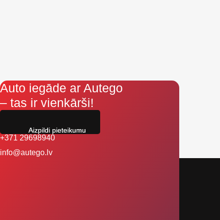
Auto iegāde ar Autego
– tas ir vienkārši!
Aizpildi pieteikumu
+371 29698940
info@autego.lv