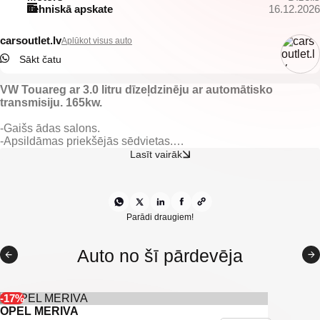
Tehniskā apskate
16.12.2026
carsoutlet.lv
Aplūkot visus auto
Sākt čatu
VW Touareg ar 3.0 litru dīzeļdzinēju ar automātisko
transmisiju. 165kw.
-Gaišs ādas salons.
-Apsildāmas priekšējās sēdvietas.
-Elektriski vadāmi logi.
Lasīt vairāk
-Multifunkcionāla stūre.
-Kruīza kontrole.
-Automātiskā ātrumkārba.
-Gaisa kondicionieris.
-Klimatkontrole.
Parādi draugiem!
-Tonēti aizmugurējie logi.
-Aizmugurējie parkošanās sensori.
Auto no šī pārdevēja
-Priekšējie parkošanās sensori.
-Atpakaļ skata kamera.
-ISOFIX sēdeklīšu stiprinājumi.
-Xenon lukturi.
-17%
-Lukturu mazgātāji.
OPEL MERIVA