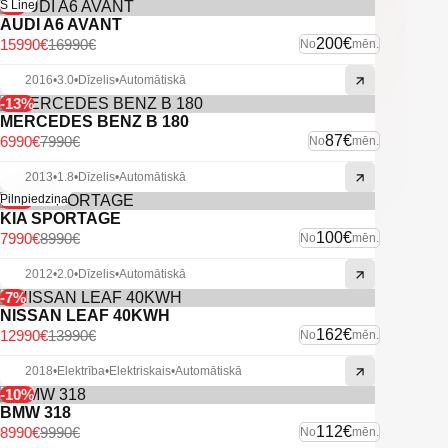
-6%
S Line
AUDI A6 AVANT
200€
15990€
16990€
No
mēn.
2016
•
3.0
•
Dīzelis
•
Automātiskā
-13%
MERCEDES BENZ B 180
87€
6990€
7990€
No
mēn.
2013
•
1.8
•
Dīzelis
•
Automātiskā
-11%
Pilnpiedziņa
KIA SPORTAGE
100€
7990€
8990€
No
mēn.
2012
•
2.0
•
Dīzelis
•
Automātiskā
-7%
NISSAN LEAF 40KWH
162€
12990€
13990€
No
mēn.
2018
•
Elektrība
•
Elektriskais
•
Automātiskā
-10%
BMW 318
112€
8990€
9990€
No
mēn.