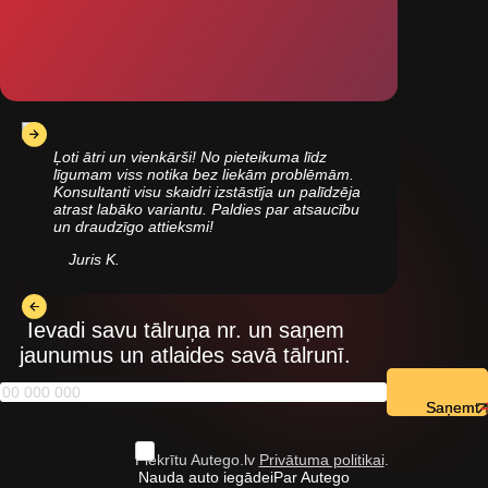
Ļoti ātri un vienkārši! No pieteikuma līdz
līgumam viss notika bez liekām problēmām.
Konsultanti visu skaidri izstāstīja un palīdzēja
atrast labāko variantu. Paldies par atsaucību
un draudzīgo attieksmi!
Juris K.
Ievadi savu tālruņa nr. un saņem
jaunumus un atlaides savā tālrunī.
Saņemt
Piekrītu Autego.lv
Privātuma politikai
.
Nauda auto iegādei
Par Autego