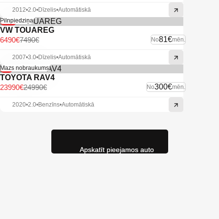
2012
•
2.0
•
Dīzelis
•
Automātiskā
-13%
Pilnpiedziņa
VW TOUAREG
81€
6490€
7490€
No
mēn.
2007
•
3.0
•
Dīzelis
•
Automātiskā
-4%
Mazs nobraukums
TOYOTA RAV4
300€
23990€
24990€
No
mēn.
2020
•
2.0
•
Benzīns
•
Automātiskā
Apskatīt pieejamos auto