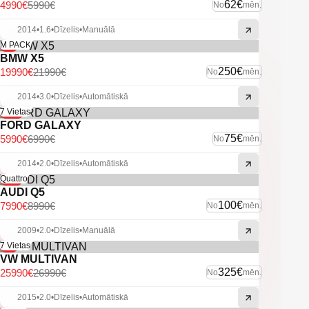
62€
4990€
5990€
No
mēn.
-U. C ekstras.
2014
•
1.6
•
Dīzelis
•
Manuālā
-9%
M PACK
BMW X5
250€
19990€
21990€
No
mēn.
2014
•
3.0
•
Dīzelis
•
Automātiskā
-14%
7 Vietas
FORD GALAXY
75€
5990€
6990€
No
mēn.
2014
•
2.0
•
Dīzelis
•
Automātiskā
-11%
Quattro
AUDI Q5
100€
7990€
8990€
No
mēn.
2009
•
2.0
•
Dīzelis
•
Manuālā
-4%
7 Vietas
VW MULTIVAN
325€
25990€
26990€
No
mēn.
2015
•
2.0
•
Dīzelis
•
Automātiskā