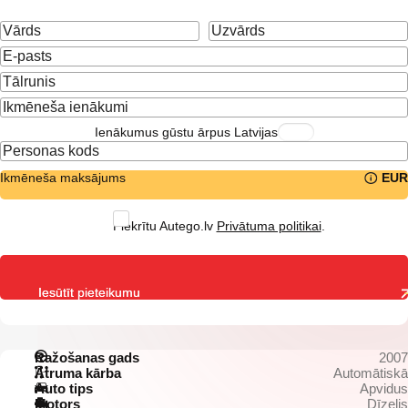
Ienākumus gūstu ārpus Latvijas
Ikmēneša maksājums
EUR
Piekrītu Autego.lv
Privātuma politikai
.
Iesūtīt pieteikumu
Ražošanas gads
2007
Ātruma kārba
Automātiskā
Auto tips
Apvidus
Motors
Dīzelis