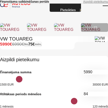
Skip to main content
Finansējuma salīdzināšanas portāls
Aizpildi pieteikumu
Pieteikties
T
+23
VW TOUAREG
5990€
6990€
75€
No
mēn.
Aizpildi pieteikumu
€
Finansējuma summa
1500 EUR
30000 EUR
mēn.
Atmaksas periods mēnešos
1 mēnesis
120 mēneši