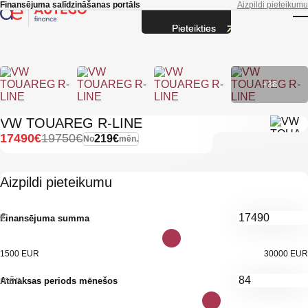
Skip to main content
Finansējuma salīdzināšanas portāls
Aizpildi pieteikumu
Pieteikties
T
+36
VW TOUAREG R-LINE
17490€
19750€
219€
No
mēn.
Aizpildi pieteikumu
€
Finansējuma summa
1500 EUR
30000 EUR
mēn.
Atmaksas periods mēnešos