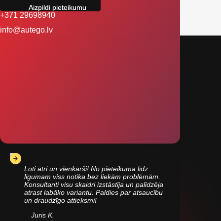
+371 29698940
info@autego.lv
Ļoti ātri un vienkārši! No pieteikuma līdz
līgumam viss notika bez liekām problēmām.
Konsultanti visu skaidri izstāstīja un palīdzēja
atrast labāko variantu. Paldies par atsaucību
un draudzīgo attieksmi!
Juris K.