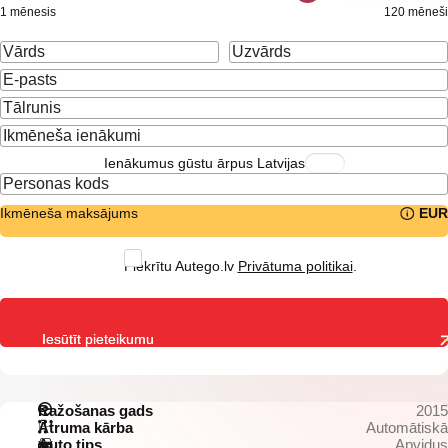
1 mēnesis
120 mēneši
Ienākumus gūstu ārpus Latvijas
Ikmēneša maksājums
EUR
Piekrītu Autego.lv
Privātuma politikai
.
Iesūtīt pieteikumu
Ražošanas gads
2015
Ātruma kārba
Automātiskā
Auto tips
Apvidus