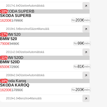
2017
•
1.6
•
Dīzelis
•
Automātiskā
-10%
ŠKODA SUPERB
203€
16200€
17990€
No
mēn.
2019
•
1.5
•
Benzīns/Gāze
•
Manuālā
-17%
BMW 520
99€
7900€
9490€
No
mēn.
2011
•
2.0
•
Dīzelis
•
Automātiskā
-11%
BMW 520D
81€
6500€
7290€
No
mēn.
2008
•
2.0
•
Dīzelis
•
Automātiskā
-10%
ŠKODA KAROQ
203€
16200€
17990€
No
mēn.
2019
•
1.0
•
Benzīns
•
Manuālā