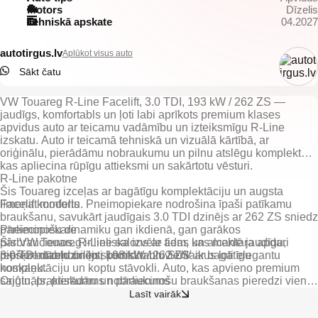
Motors
Dīzelis
Tehniskā apskate
04.2027
autotirgus.lv
Aplūkot visus auto
Sākt čatu
VW Touareg R-Line Facelift, 3.0 TDI, 193 kW / 262 ZS —
jaudīgs, komfortabls un ļoti labi aprīkots premium klases
apvidus auto ar teicamu vadāmību un izteiksmīgu R-Line
izskatu. Auto ir teicamā tehniskā un vizuālā kārtībā, ar
oriģinālu, pierādāmu nobraukumu un pilnu atslēgu komplektu,
kas apliecina rūpīgu attieksmi un sakārtotu vēsturi.
R-Line pakotne
Šis Touareg izceļas ar bagātīgu komplektāciju un augsta
līmeņa komfortu.
Facelift modelis
Pneimopiekare
nodrošina īpaši patīkamu
braukšanu, savukārt jaudīgais 3.0 TDI dzinējs ar 262 ZS sniedz
pārliecinošu dinamiku gan ikdienā, gan garākos
Pneimopiekare
pārbraucienos. R-Line salons ar ādas un alcantara apdari
Šis VW Touareg ir lieliska izvēle tiem, kas meklē jaudīgu,
piešķir automobilim sportisku un vienlaikus ļoti elegantu
3.0 TDI dīzeļdzinējs, 193 kW / 262 ZS
reprezentablu un ļoti komfortablu SUV ar bagātīgu
noskaņu.
komplektāciju un koptu stāvokli. Auto, kas apvieno premium
Oriģināls, pierādāms nobraukums
sajūtu, praktiskumu un pārliecinošu braukšanas pieredzi vienā
ļoti pievilcīgā modelī.
Lasīt vairāk
LED dienas gaitas gaismas