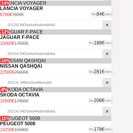
Elektrisks bagāžnieks
-14%
LANCIA VOYAGER
Keyless komforta piekļuve
84€
6700€
7800€
No
mēn.
Vieglmetāla diski
2012
•
2.8
•
Dīzelis
•
Automātiskā
-12%
Ļoti labas riepas
JAGUAR F-PACE
188€
15000€
17000€
No
mēn.
Pilns atslēgu komplekts
2016
•
2.0
•
Dīzelis
•
Automātiskā
Citas ekstras
-10%
NISSAN QASHQAI
281€
22500€
25000€
No
mēn.
2021
•
1.3
•
Benzīns
•
Manuālā
-8%
ŠKODA OCTAVIA
206€
16500€
17900€
No
mēn.
2021
•
2.0
•
Dīzelis
•
Automātiskā
-11%
PEUGEOT 5008
178€
14250€
15990€
No
mēn.