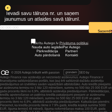
Ievadi savu tālruņa nr. un saņem
jaunumus un atlaides savā tālrunī.
Saņemt
Piekrītu Autego.lv
Privātuma politikai
.
Nauda auto iegādei
Par Autego
Pārkreditācija
Partneri
Auto pārdošanā
Kontakti
© 2026 Autego.lv
SEO by
Autego Finance nav aizdevējs un neizsniedz aizdevumus. Autego Finance ir
finansējuma salīdzināšanas portāls, kas ļauj ērti salīdzināt dažādu aizdevēju
piedāvājumus un izvēlēties savām vajadzībām atbilstošāko. Auto kredīts pieejams
ar aizdevuma termiņu no 3 līdz 120 mēnešiem, summu no 500 līdz 25 000 EUR un
gada procentu likmi no 6,9%, atbilstoši aizdevēja piedāvājumam. Pārkreditācijas,
kredītu apvienošanas un patēriņa kredīta pakalpojumi pieejami ar aizdevuma
termiņu no 3 līdz 120 mēnešiem, summu no 500 līdz 25 000 EUR un gada
procentu likmi no 6,9%, atbilstoši aizdevēja piedāvājumam. Kalkulācijas piemērs:
Pieņemot, ka kredīta procentu likme ir 7.9% gadā, kredīta kopējā summa 5000
EUR, līguma termiņš 48 mēneši, līguma noformēšanas maksa 100 EUR, gada