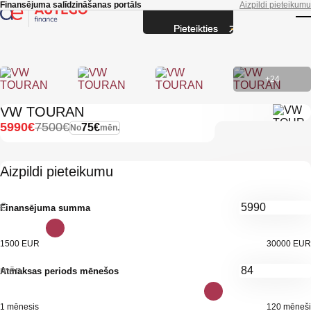
Skip to main content
Finansējuma salīdzināšanas portāls
Aizpildi pieteikumu
Pieteikties
T
+24
VW TOURAN
5990€
7500€
75€
No
mēn.
Aizpildi pieteikumu
€
Finansējuma summa
1500 EUR
30000 EUR
mēn.
Atmaksas periods mēnešos
1 mēnesis
120 mēneši