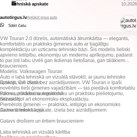
Tehniskā apskate
10.2026
autotirgus.lv
Aplūkot visus auto
Sākt čatu
VW Touran 2.0 dīzelis, automātiskā ātrumkārba — elegants,
komfortabls un praktisks ģimenes auto ar bagātīgu
komplektāciju un uzticamu tehnisko bāzi. Šis modelis lieliski
apvieno ietilpību, ekonomiju un modernu aprīkojumu, padarot
to par ļoti labu izvēli gan ikdienas lietošanai, gan tālākiem
braucieniem.
Modelis: Volkswagen Touran
Auto ir labā tehniskā un vizuālā stāvoklī, ar jaunu tehnisko
apskati, kas izieta bez aizrādījumiem. VW Touran ir īpaši
Dzinējs: 2.0 dīzelis
novērtēts tieši ģimenes vajadzībām — tas piedāvā komfortablu
salonu, pārdomātu ergonomiku un praktisku pielietojumu,
Pārnesumkārba: automātiskā
nezaudējot arī ekonomisku ekspluatāciju.
Piemērots ģimenei — praktisks, ietilpīgs un ekonomisks
Jauna tehniskā apskate, izieta bez aizrādījumiem
Gatavs drošiem un ērtiem braucieniem
Laba tehniskā un vizuālā kārtība