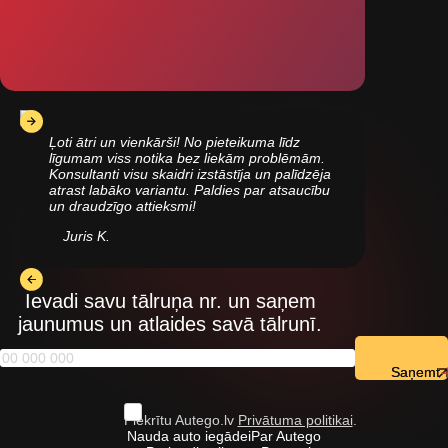
Ļoti ātri un vienkārši! No pieteikuma līdz
līgumam viss notika bez liekām problēmām.
Konsultanti visu skaidri izstāstīja un palīdzēja
atrast labāko variantu. Paldies par atsaucību
un draudzīgo attieksmi!
Juris K.
Ievadi savu tālruņa nr. un saņem
jaunumus un atlaides savā tālrunī.
Saņemt
Piekrītu Autego.lv
Privātuma politikai
.
Nauda auto iegādei
Par Autego