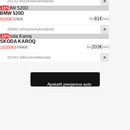
2011
•
2.0
•
Dīzelis
•
Automātiskā
-11%
BMW 520D
81€
6500€
7290€
No
mēn.
2008
•
2.0
•
Dīzelis
•
Automātiskā
-10%
ŠKODA KAROQ
203€
16200€
17990€
No
mēn.
2019
•
1.0
•
Benzīns
•
Manuālā
Apskatīt pieejamos auto