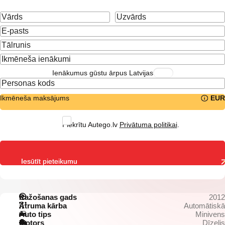
Ienākumus gūstu ārpus Latvijas
Ikmēneša maksājums
EUR
Piekrītu Autego.lv
Privātuma politikai
.
Iesūtīt pieteikumu
Ražošanas gads
2012
Ātruma kārba
Automātiskā
Auto tips
Minivens
Motors
Dīzelis