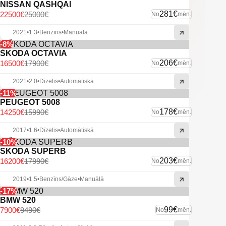
NISSAN QASHQAI
281€
22500€
25000€
No
mēn.
2021
•
1.3
•
Benzīns
•
Manuālā
-8%
ŠKODA OCTAVIA
206€
16500€
17900€
No
mēn.
2021
•
2.0
•
Dīzelis
•
Automātiskā
-11%
PEUGEOT 5008
178€
14250€
15990€
No
mēn.
2017
•
1.6
•
Dīzelis
•
Automātiskā
-10%
ŠKODA SUPERB
203€
16200€
17990€
No
mēn.
2019
•
1.5
•
Benzīns/Gāze
•
Manuālā
-17%
BMW 520
99€
7900€
9490€
No
mēn.