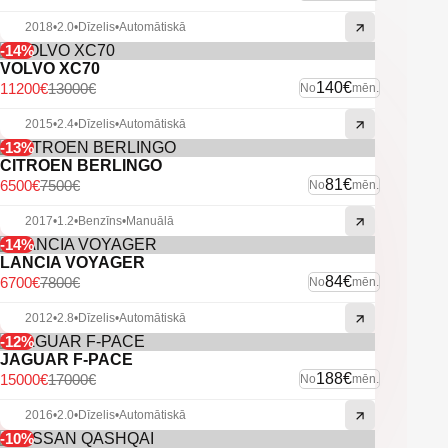
2018
•
2.0
•
Dīzelis
•
Automātiskā
-14%
VOLVO XC70
140€
11200€
13000€
No
mēn.
2015
•
2.4
•
Dīzelis
•
Automātiskā
-13%
CITROEN BERLINGO
81€
6500€
7500€
No
mēn.
2017
•
1.2
•
Benzīns
•
Manuālā
-14%
LANCIA VOYAGER
84€
6700€
7800€
No
mēn.
2012
•
2.8
•
Dīzelis
•
Automātiskā
-12%
JAGUAR F-PACE
188€
15000€
17000€
No
mēn.
2016
•
2.0
•
Dīzelis
•
Automātiskā
-10%