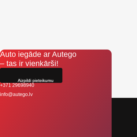
Auto iegāde ar Autego
– tas ir vienkārši!
Aizpildi pieteikumu
+371 29698940
info@autego.lv