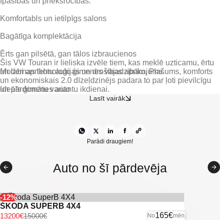
Komfortabls un ietilpīgs salons
Bagātīga komplektācija
Ērts gan pilsētā, gan tālos izbraucienos
Šis VW Touran ir lieliska izvēle tiem, kas meklē uzticamu, ērtu
Modernas tehnoloģijas un drošības aprīkojums
un labi aprīkotu auto ģimenes vajadzībām. Plašums, komforts
un ekonomiskais 2.0 dīzeļdzinējs padara to par ļoti pievilcīgu
Ideāls ģimenes auto
un pārdomātu variantu ikdienai.
Lasīt vairāk
Parādi draugiem!
Auto no šī pārdevēja
-12%
ŠKODA SUPERB 4X4
165€
13200€
15000€
No
mēn.