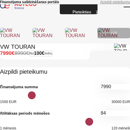
Skip to main content
Finansējuma salīdzināšanas portāls
Aizpildi pieteikumu
Pieteikties
T
+19
VW TOURAN
7990€
8990€
100€
No
mēn.
Aizpildi pieteikumu
€
Finansējuma summa
1500 EUR
30000 EUR
mēn.
Atmaksas periods mēnešos
1 mēnesis
120 mēneši