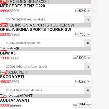
-17%
MERCEDES BENZ C220
62€
4990€
5990€
No
mēn.
2007
•
2.2
•
Dīzelis
•
Automātiskā
-18%
OPEL INSIGNIA SPORTS TOURER SW
75€
5990€
7290€
No
mēn.
2013
•
2.0
•
Dīzelis
•
Manuālā
-11%
7 sēdvietas!
BMW X5
100€
7990€
8990€
No
mēn.
2008
•
3.0
•
Benzīns
•
Automātiskā
-17%
4x4
ŠKODA YETI
62€
4990€
5990€
No
mēn.
2011
•
1.8
•
Benzīns
•
Manuālā
-9%
Tikko ievests!
AUDI A4 AVANT
125€
9990€
11000€
No
mēn.