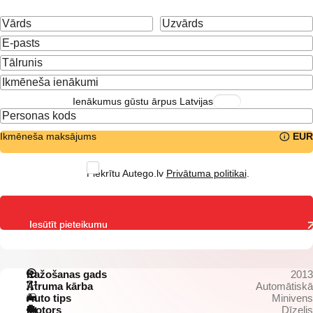
Ienākumus gūstu ārpus Latvijas
Ikmēneša maksājums
EUR
Piekrītu Autego.lv
Privātuma politikai
.
Iesūtīt pieteikumu
Ražošanas gads
2013
Ātruma kārba
Automātiskā
Auto tips
Minivens
Motors
Dīzelis