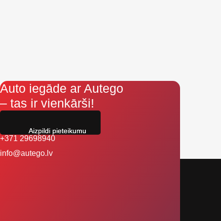
Auto iegāde ar Autego
– tas ir vienkārši!
Aizpildi pieteikumu
+371 29698940
info@autego.lv