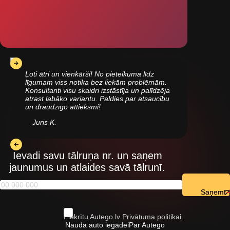
Ļoti ātri un vienkārši! No pieteikuma līdz
līgumam viss notika bez liekām problēmām.
Konsultanti visu skaidri izstāstīja un palīdzēja
atrast labāko variantu. Paldies par atsaucību
un draudzīgo attieksmi!
Juris K.
Ievadi savu tālruņa nr. un saņem
jaunumus un atlaides savā tālrunī.
Saņemt
Piekrītu Autego.lv
Privātuma politikai
.
Nauda auto iegādei
Par Autego