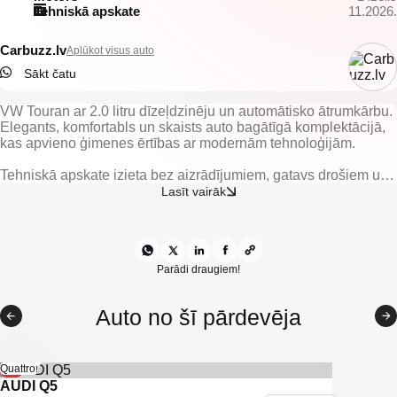
Tehniskā apskate
11.2026.
Carbuzz.lv
Aplūkot visus auto
Sākt čatu
VW Touran ar 2.0 litru dīzeļdzinēju un automātisko ātrumkārbu.
Elegants, komfortabls un skaists auto bagātīgā komplektācijā,
kas apvieno ģimenes ērtības ar modernām tehnoloģijām.
Tehniskā apskate izieta bez aizrādījumiem, gatavs drošiem un
ērtajiem braucieniem.
Lasīt vairāk
Aprīkojums, kas padara šo Touran īpašu:
-Melns auduma salons ar sēdekļu apsildi
-Elektriski vadāmi logi un el. regulējami, apsildāmi spoguļi
-Gaisa kondicionieris un lietus sensors
Parādi draugiem!
-Skārienjūtīga multimediju sistēma ar Bluetooth un hands-free
funkciju
Auto no šī pārdevēja
-Parkošanās sensori un navigācija – vieglai manevrēšanai
-Miglas lukturi, automātiskās tuvās gaismas un lukturu
mazgātāji
-Xenon lukturi
-9%
Quattro!
Daudzas citas ērtības, kas padara šo auto praktisku un drošu
AUDI Q5