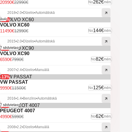
ikdienai
262€
20990€
22990€
No
mēn.
VW Touran – ģimenes draudzīgs, elegants un uzticams
2018
•
2.0
•
Dīzelis
•
Automātiskā
partneris katram braucienam.
-12%
4x4!
VOLVO XC60
144€
11490€
12990€
No
mēn.
2015
•
2.0
•
Dīzelis
•
Automātiskā
-18%
7 sēdvietas!
VOLVO XC90
82€
6590€
7990€
No
mēn.
2007
•
2.4
•
Dīzelis
•
Manuālā
-13%
VW PASSAT
125€
9990€
11500€
No
mēn.
2016
•
1.4
•
Benzīns
•
Automātiskā
-17%
7 sēdvietas!
PEUGEOT 4007
62€
4990€
5990€
No
mēn.
2008
•
2.2
•
Dīzelis
•
Manuālā