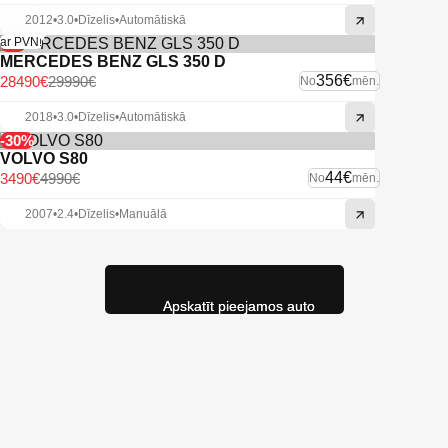
2012
•
3.0
•
Dīzelis
•
Automātiskā
-5%
ar PVN!
MERCEDES BENZ GLS 350 D
356€
28490€
29990€
No
mēn.
2018
•
3.0
•
Dīzelis
•
Automātiskā
-30%
VOLVO S80
44€
3490€
4990€
No
mēn.
2007
•
2.4
•
Dīzelis
•
Manuālā
Apskatīt pieejamos auto