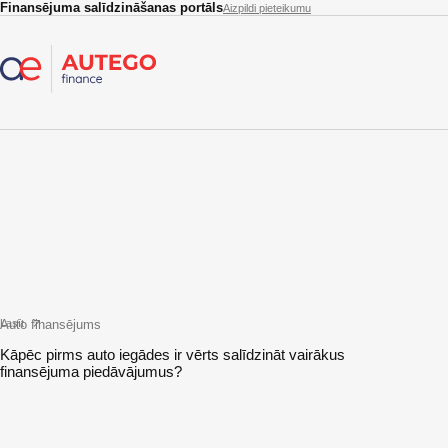
Skip to main content
Finansējuma salīdzināšanas portāls
Aizpildi pieteikumu
Auto finansējums
Lasīt
Kāpēc pirms auto iegādes ir vērts salīdzināt vairākus
finansējuma piedāvājumus?