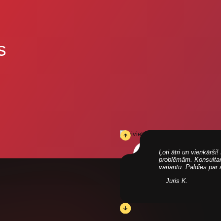
s
Ļoti ātri un vienkārš
problēmām. Konsultanti
variantu. Paldies par
Juris K.