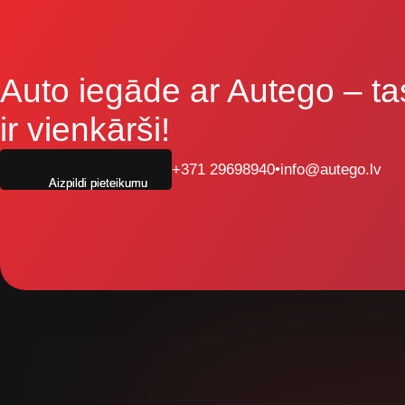
Auto iegāde ar Autego
– ta
ir vienkārši!
+371 29698940
•
info@autego.lv
Aizpildi pieteikumu