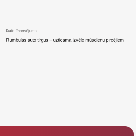
Auto finansējums
Lasīt
Rumbulas auto tirgus – uzticama izvēle mūsdienu pircējiem