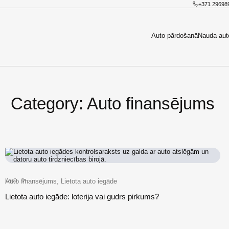
+371 29698
Auto pārdošanā
Nauda aut
Category:
Auto finansējums
Auto finansējums, Lietota auto iegāde
Lasīt
Lietota auto iegāde: loterija vai gudrs pirkums?