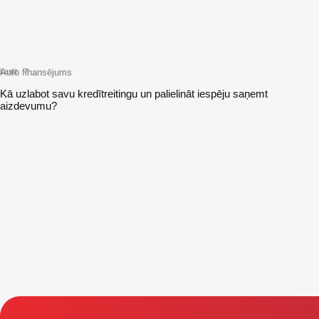
Auto finansējums
Lasīt
Kā uzlabot savu kredītreitingu un palielināt iespēju saņemt
aizdevumu?