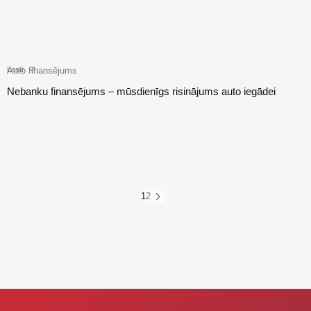
Auto finansējums
Lasīt
Nebanku finansējums – mūsdienīgs risinājums auto iegādei
1
2