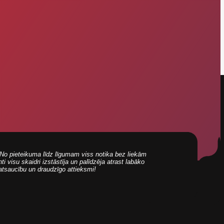
i! No pieteikuma līdz līgumam viss notika bez liekām
 visu skaidri izstāstīja un palīdzēja atrast labāko
 atsaucību un draudzīgo attieksmi!