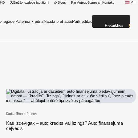
940
Biežāk uzdotie jautājumi
Blogs
Par Autego
Biznesam
Kontakti
LV
o iegādei
Patēriņa kredīts
Nauda pret auto
Pārkreditācija
Pieteikties
Auto finansējums
Lasīt
Kas izdevīgāk – auto kredīts vai līzings? Auto finansējuma
ceļvedis